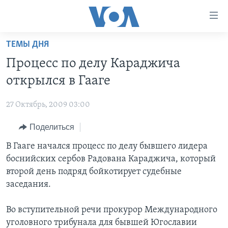
Линки
доступности
Перейти
ТЕМЫ ДНЯ
на
ГЛАВНОЕ
Процесс по делу Караджича
основной
ПРОГРАММЫ
контент
открылся в Гааге
ПРОЕКТЫ
Перейти
АМЕРИКА
к
27 Октябрь, 2009 03:00
ЭКСПЕРТИЗА
НОВОСТИ ЗА МИНУТУ
УЧИМ АНГЛИЙСКИЙ
основной
Поделиться
ИНТЕРВЬЮ
ИТОГИ
НАША АМЕРИКАНСКАЯ ИСТОРИЯ
навигации
Перейти
ФАКТЫ ПРОТИВ ФЕЙКОВ
В Гааге начался процесс по делу бывшего лидера
ПОЧЕМУ ЭТО ВАЖНО?
А КАК В АМЕРИКЕ?
в
боснийских сербов Радована Караджича, который
ЗА СВОБОДУ ПРЕССЫ
ДИСКУССИЯ VOA
АРТЕФАКТЫ
поиск
второй день подряд бойкотирует судебные
УЧИМ АНГЛИЙСКИЙ
ДЕТАЛИ
АМЕРИКАНСКИЕ ГОРОДКИ
заседания.
ВИДЕО
НЬЮ-ЙОРК NEW YORK
ТЕСТЫ
Во вступительной речи прокурор Международного
ПОДПИСКА НА НОВОСТИ
АМЕРИКА. БОЛЬШОЕ ПУТЕШЕСТВИЕ
уголовного трибунала для бывшей Югославии