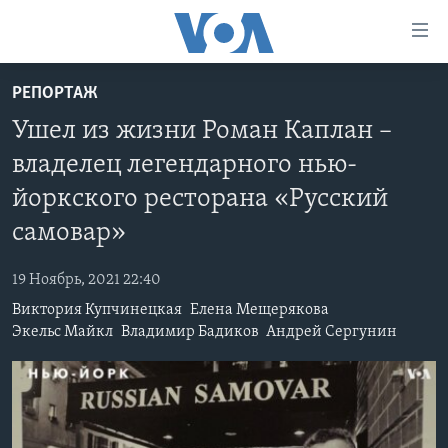
Линки
доступности
Перейти
РЕПОРТАЖ
на
ГЛАВНОЕ
Ушел из жизни Роман Каплан –
основной
ПРОГРАММЫ
контент
владелец легендарного нью-
ПРОЕКТЫ
Перейти
АМЕРИКА
йоркского ресторана «Русский
к
ЭКСПЕРТИЗА
НОВОСТИ ЗА МИНУТУ
УЧИМ АНГЛИЙСКИЙ
основной
самовар»
ИНТЕРВЬЮ
ИТОГИ
НАША АМЕРИКАНСКАЯ ИСТОРИЯ
навигации
Перейти
19 Ноябрь, 2021 22:40
ФАКТЫ ПРОТИВ ФЕЙКОВ
ПОЧЕМУ ЭТО ВАЖНО?
А КАК В АМЕРИКЕ?
в
Виктория Купчинецкая
Елена Мещерякова
ЗА СВОБОДУ ПРЕССЫ
ДИСКУССИЯ VOA
АРТЕФАКТЫ
поиск
Экельс Майкл
Владимир Бадиков
Андрей Сергунин
УЧИМ АНГЛИЙСКИЙ
ДЕТАЛИ
АМЕРИКАНСКИЕ ГОРОДКИ
ВИДЕО
НЬЮ-ЙОРК NEW YORK
ТЕСТЫ
ПОДПИСКА НА НОВОСТИ
АМЕРИКА. БОЛЬШОЕ ПУТЕШЕСТВИЕ