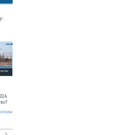
у:
США
тво?
пизоды