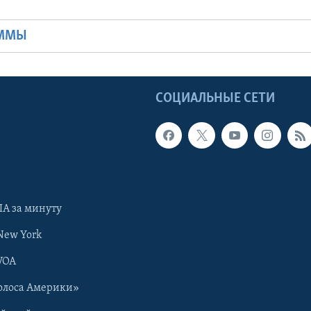
Ы
АММЫ
Ы
СОЦИАЛЬНЫЕ СЕТИ
А за минуту
New York
VOA
олоса Америки»