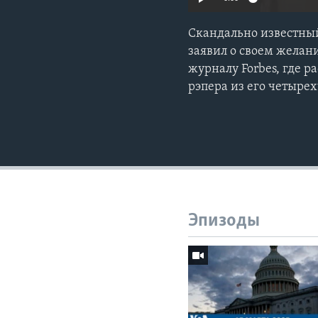
Скандально известный
заявил о своем желани
журналу Forbes, где р
рэпера из его четыре
Эпизоды