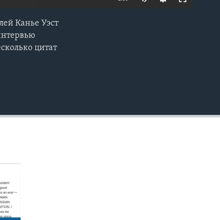
лей Канье Уэст
EMBED
 интервью
есколько цитат