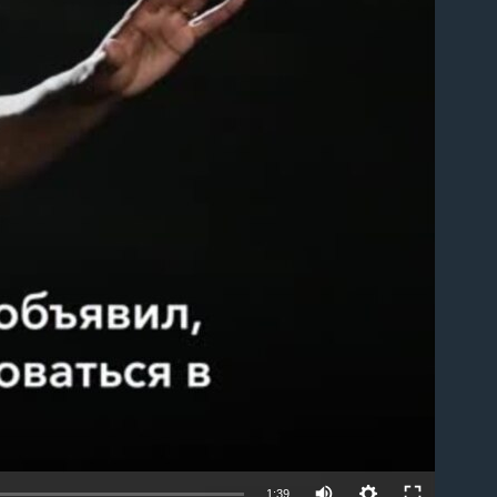
able
1:39