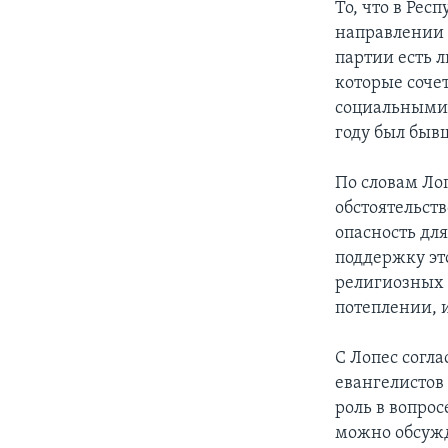
То, что в Рес
направлении 
партии есть л
которые соче
социальными 
году был быв
По словам Ло
обстоятельст
опасность дл
поддержку эт
религиозных 
потеплении, 
С Лопес согла
евангелистов
роль в вопрос
можно обсужд