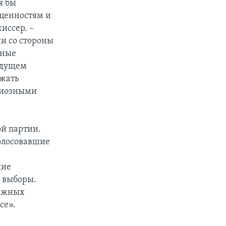
я бы
 ценностям и
иссер. –
и со стороны
йные
будущем
лжать
игиозными
ой партии.
олосовавшие
кие
 выборы.
 южных
се».