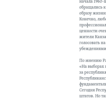
начала 1960-
обращались к
образу жизни
Конечно, люб
профессионал
ценности оче
жители Канза
голосовать н
убеждениями
По мнению Ра
«На выборах 
за республика
Республиканс
фундаментали
Сегодня Респ
штатов. Но т