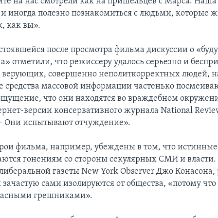
ите на нас смотрели как на пришельцев с Марса. Наша
 и иногда полезно познакомиться с людьми, которые ж
, как вы».
стоявшейся после просмотра фильма дискуссии о «бу
а» отметили, что режиссеру удалось серьезно и беспр
х верующих, совершенно неполиткорректных людей, 
 средства массовой информации частенько посмеиваю
ощущение, что они находятся во враждебном окружени
ернет-версии консервативного журнала National Revi
– Они испытывают отчуждение».
рои фильма, например, убеждены в том, что истинные
ются гонениям со стороны секулярных СМИ и власти
 либеральной газеты New York Observer Джо Конасона,
 зачастую сами изолируются от общества, «потому что
жасными грешниками».