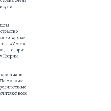
 страна очень
ивут и
дущем
истрастно
над которыми
тся. «У этих
и, – говорит
ew Кэтрин
 христиане в
. По мнению
 религиозные
 считают всех