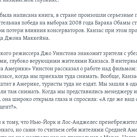
к называемой глубинке.
к была написана книга, в стране произошли серьезные
ительная победа на выборах 2008 года Барака Обамы ст
ом потери влияния консерваторов. Канзас при этом про
ца Джона Маккейна.
кого режиссера Джо Уинстона знакомит зрителя с у
ми, глубоко верующими жителями Канзаса. В интервь
са Америки» Уинстон рассказал о работе над фильмом:
нзасе, когда мы приехали туда снимать. Вообще, Канз
тат в Америке, туристы туда не ездят. Мы зашли в од
ели там снимать. Когда мы представились менеджеру и 
, она широко открыла глаза и спросила: «А где же ва
цент?».
к тому, что Нью-Йорк и Лос-Анджелес пренебрежите
Чикаго, но сами-то считаем себя жителями Средней Ам