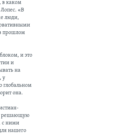
, в каком
Лопес. «В
же люди,
сервативными
в прошлом
блоком, и это
ртии и
ывать на
 у
о глобальном
орит она.
ристиан-
ть решающую
, с ними
для нашего