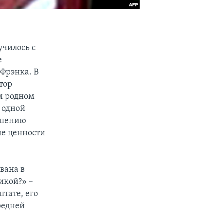
училось с
е
Фрэнка. В
тор
м родном
с одной
решению
ые ценности
вана в
икой?» –
штате, его
редней