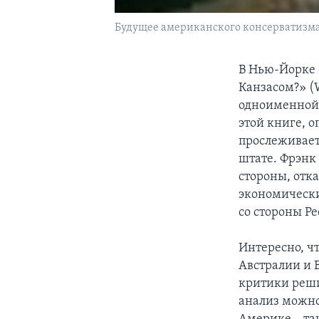
Будущее американского консерватизма
В Нью-Йорке 
Канзасом?» (W
одноименной 
этой книге, о
прослеживает
штате. Фрэнк 
стороны, отк
экономически
со стороны Р
Интересно, ч
Австралии и 
критики решил
анализ можно