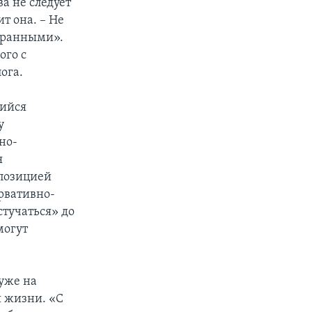
а не следует
т она. – Не
странными».
ого с
ога.
щийся
у
но-
я
ппозицией
рвативно-
стучаться» до
могут
 уже на
 жизни. «С