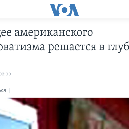
ее американского
рватизма решается в глу
н
 03:00
ься