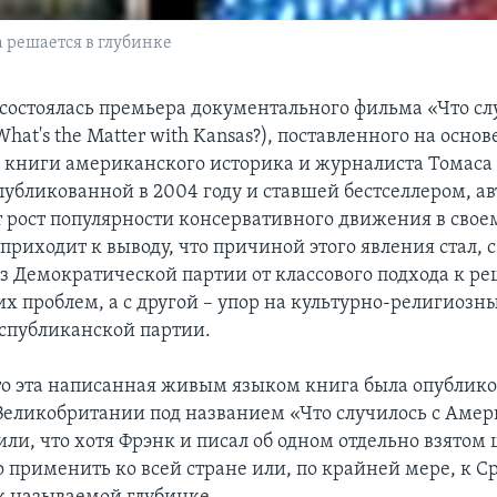
 решается в глубинке
состоялась премьера документального фильма «Что сл
hat's the Matter with Kansas?), поставленного на основ
книги американского историка и журналиста Томаса 
публикованной в 2004 году и ставшей бестселлером, ав
 рост популярности консервативного движения в свое
приходит к выводу, что причиной этого явления стал, 
аз Демократической партии от классового подхода к 
х проблем, а с другой – упор на культурно-религиозн
еспубликанской партии.
то эта написанная живым языком книга была опублико
Великобритании под названием «Что случилось с Амер
и, что хотя Фрэнк и писал об одном отдельно взятом 
 применить ко всей стране или, по крайней мере, к С