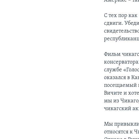
Америке – та
С тех пор ка
сдвиги. Убед
свидетельств
республикан
Фильм чикагс
консерватора
службе «Голо
оказался в Ка
посещаемый ш
Вичите и хот
мы из Чикаго
чикагский ак
Мы привыкли 
относятся к 