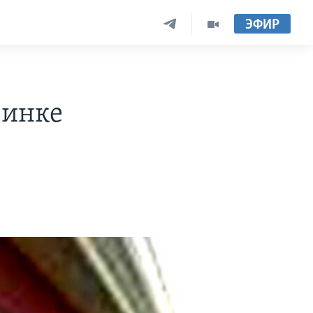
ЭФИР
бинке