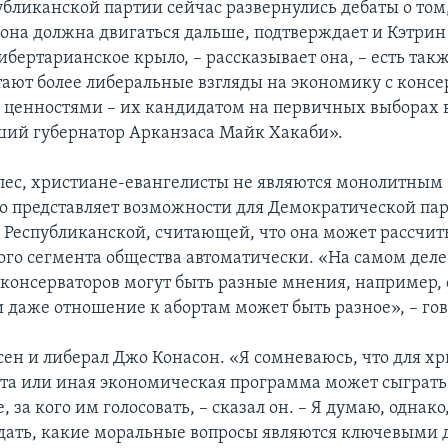
публиканской партии сейчас развернулись дебаты о том
она должна двигаться дальше, подтверждает и Кэтрин 
ибертарианское крыло, – рассказывает она, – есть так
тают более либеральные взгляды на экономику с кон
ценностями – их кандидатом на первичных выборах 
ший губернатор Арканзаса Майк Хакаби».
пес, христиане-евангелисты не являются монолитным 
во представляет возможности для Демократической па
я Республиканской, считающей, что она может рассчит
ого сегмента общества автоматически. «На самом деле,
консерваторов могут быть разные мнения, например, 
и даже отношение к абортам может быть разное», – гов
сен и либерал Джо Конасон. «Я сомневаюсь, что для х
 та или иная экономическая программа может сыгра
е, за кого им голосовать, – сказал он. – Я думаю, однако
ать, какие моральные вопросы являются ключевыми 