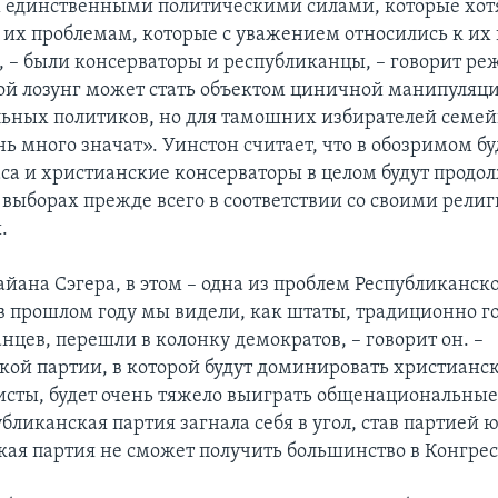
х единственными политическими силами, которые хот
 их проблемам, которые с уважением относились к их
, – были консерваторы и республиканцы, – говорит реж
ой лозунг может стать объектом циничной манипуляци
ьных политиков, но для тамошних избирателей семе
нь много значат». Уинстон считает, что в обозримом 
са и христианские консерваторы в целом будут продо
а выборах прежде всего в соответствии со своими рел
.
йана Сэгера, в этом – одна из проблем Республиканск
в прошлом году мы видели, как штаты, традиционно г
нцев, перешли в колонку демократов, – говорит он. –
кой партии, в которой будут доминировать христианс
сты, будет очень тяжело выиграть общенациональные
убликанская партия загнала себя в угол, став партией
акая партия не сможет получить большинство в Конгрес