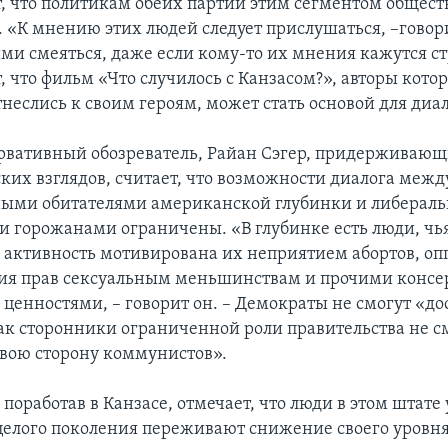
т, что политикам обеих партий этим сегментом обществ
. «К мнению этих людей следует прислушаться, –говори
ми смеяться, даже если кому-то их мнения кажутся 
, что фильм «Что случилось с Канзасом?», авторы котор
неслись к своим героям, может стать основой для диал
рвативный обозреватель, Райан Сэгер, придерживаю
ких взглядов, считает, что возможности диалога межд
ыми обитателями американской глубинки и либераль
 горожанами ограничены. «В глубинке есть люди, чь
 активность мотивирована их неприятием абортов, о
ия прав сексуальным меньшинствам и прочими консе
ценностями, – говорит он. – Демократы не смогут «до
как сторонники ограниченной роли правительства не с
свою сторону коммунистов».
поработав в Канзасе, отмечает, что люди в этом штате
елого поколения переживают снижение своего уровня