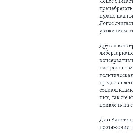
Лопес считае
пренебрегать
нужно над ни
Лопес считает
уважением от
Другой консе
либертарианс
консервативн
настроенными
политическая
предоставлен
социальными 
них, так же 
привлечь на 
Джо Уинстон, 
протяжении ц