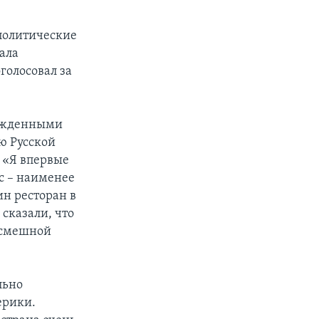
 политические
ала
голосовал за
бежденными
ю Русской
 «Я впервые
ас – наименее
ин ресторан в
сказали, что
ш смешной
льно
ерики.