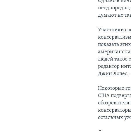
Однако в Вич
неоднородна,
думают не так
Участники со
консерватизм
показать эти
американские
людей такое 
редактор инт
Джин Лопес. 
Некоторые ге
США подверга
обозревателя
консерваторы
остальных у