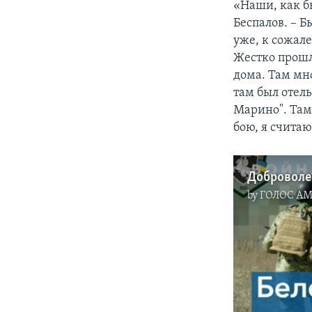
«Наши, как бы
Беспалов. – Б
уже, к сожал
Жестко прошл
дома. Там мно
там был отель
Марино". Там 
бою, я считаю
by
ГОЛОС А