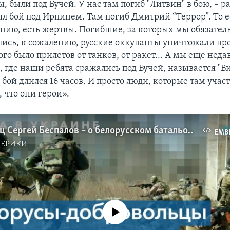
, были под Бучей. У нас там погиб "Литвин" в бою, – р
ыл бой под Ирпинем. Там погиб Дмитрий “Террор”. То ес
ению, есть жертвы. Погибшие, за которых мы обязател
ись, к сожалению, русские оккупанты уничтожали пр
го было прилетов от танков, от ракет... А мы еще неда
, где наши ребята сражались под Бучей, называется "В
бой длился 16 часов. И просто люди, которые там учас
, что они герои».
Доброволец Сергей Беспалов – о белорусском батальоне Кастуся Калиновского, воюющем за Украину
EMB
МЕРИКИ
No media source currently available