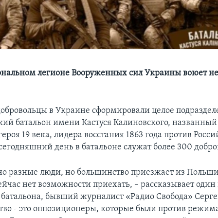
нальном легионе Вооруженных сил Украины воюет н
добровольцы в Украине сформировали целое подраздел
кий батальон имени Кастуся Калиновского, названный 
героя 19 века, лидера восстания 1863 года против Росс
сегодняшний день в батальоне служат более 300 добро
но разные люди, но большинство приезжает из Польши
ейчас нет возможности приехать, – рассказывает один
 батальона, бывший журналист «Радио Свобода» Сергей
тво - это оппозиционеры, которые были против режима