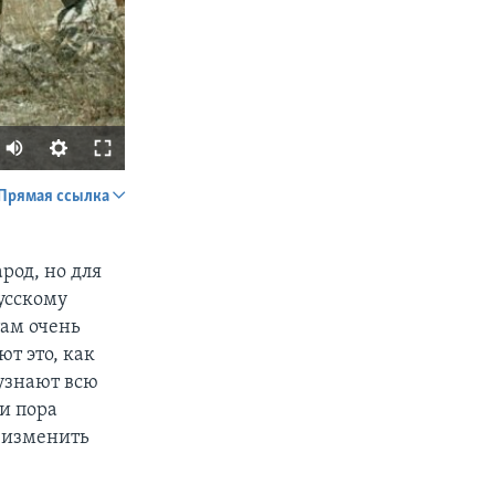
Прямая ссылка
SHARE
род, но для
русскому
там очень
ют это, как
 узнают всю
 и пора
px
width
т изменить