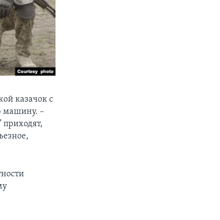
акой казачок с
ю машину. –
 приходят,
ьезное,
тности
му