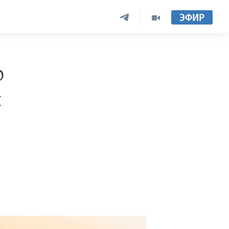
ЭФИР
о
я