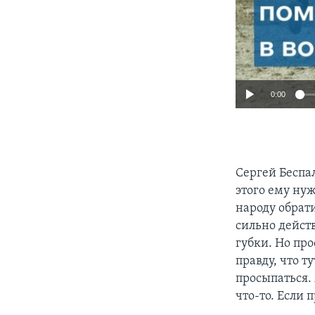
0:00
Сергей Беспал
этого ему нуж
народу обрати
сильно действ
губки. Но про
правду, что т
просыпаться.
что-то. Если 