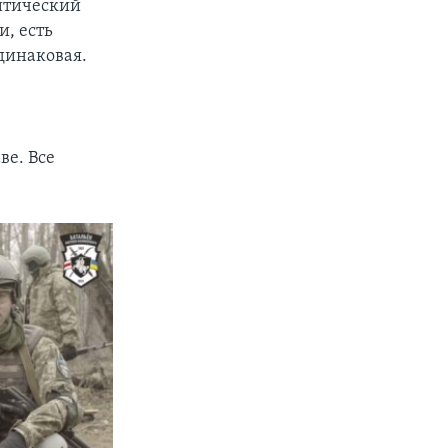
итический
и, есть
динаковая.
ве. Все