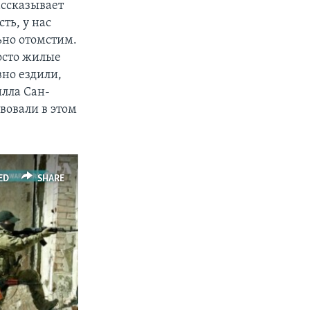
ассказывает
ть, у нас
ьно отомстим.
осто жилые
вно ездили,
илла Сан-
твовали в этом
ED
SHARE