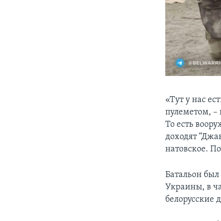
«Тут у нас ес
пулеметом, –
То есть воор
доходят “Джа
натовское. П
Батальон был
Украины, в ч
белорусские д