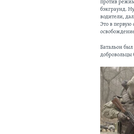
против режим
бэкграунд. Ну
водители, да
Это в первую
освобождение
Батальон был
добровольцы 