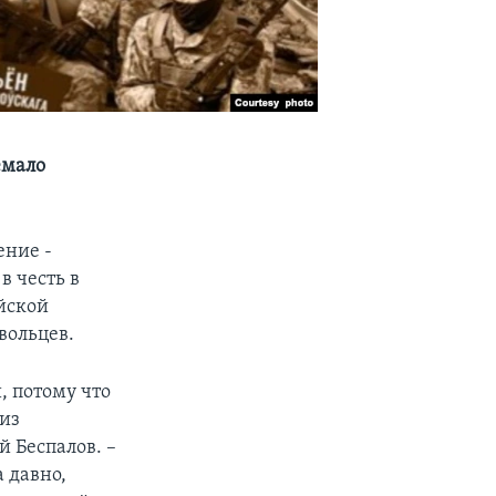
емало
ение -
в честь в
ийской
вольцев.
, потому что
 из
 Беспалов. –
 давно,