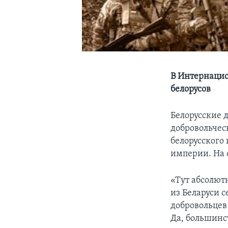
В Интернацио
белорусов
Белорусские 
добровольчес
белорусского 
империи. На 
«Тут абсолют
из Беларуси с
добровольцев
Да, большинс