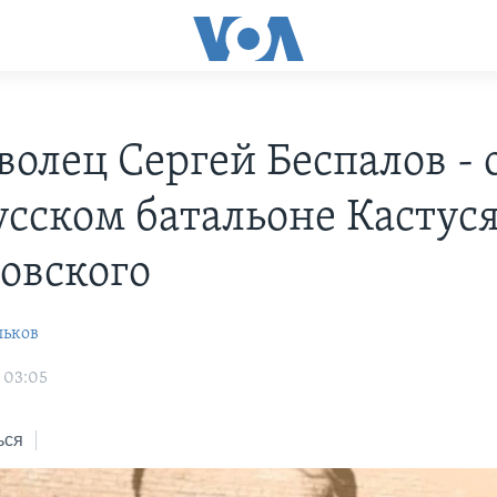
волец Сергей Беспалов - 
усском батальоне Кастус
овского
льков
 03:05
ься