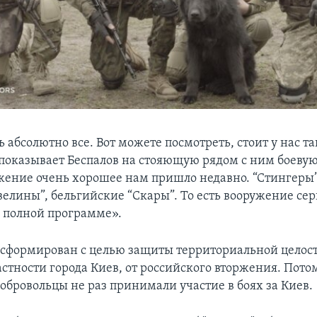
ть абсолютно все. Вот можете посмотреть, стоит у нас т
 показывает Беспалов на стояющую рядом с ним боеву
ужение очень хорошее нам пришлo недавно. “Стингеры”
велины”, бельгийские “Cкары”. То есть вооружение сер
о полной программе».
 сформирован с целью защиты территориальной целос
астности города Киев, от российского вторжения. Пото
обровольцы не раз принимали участие в боях за Киев.