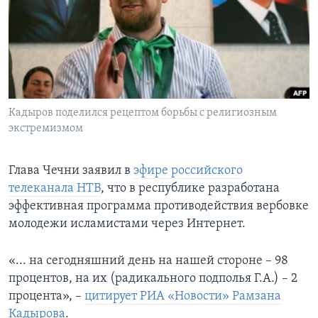
Learning English
СОЦИАЛЬНЫЕ СЕТИ
Кадыров поделился рецептом борьбы с религиозным
экстремизмом
Языки
Глава Чечни заявил в
эфире российского
телеканала НТВ
, что в республике разработана
эффективная программа противодействия вербовке
молодежи исламистами через Интернет.
«... на сегодняшний день на нашей стороне – 98
процентов, на их (радикального подполья Г.А.) – 2
процента», –
цитирует РИА «Новости» Рамзана
Кадырова
.