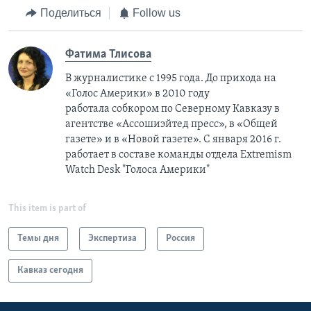
Поделиться
Follow us
Фатима Тлисовa
В журналистике с 1995 года. До прихода на
«Голос Америки» в 2010 году
работала собкором по Северному Кавказу в
агентстве «Ассошиэйтед пресс», в «Общей
газете» и в «Новой газете». С января 2016 г.
работает в составе команды отдела Extremism
Watch Desk "Голоса Америки"
This item is part of
Темы дня
Экспертиза
Россия
Кавказ сегодня