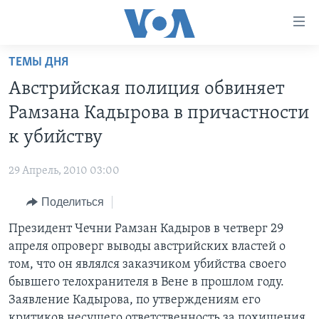
Линки
доступности
Перейти
ТЕМЫ ДНЯ
на
ГЛАВНОЕ
Австрийская полиция обвиняет
основной
ПРОГРАММЫ
контент
Рамзана Кадырова в причастности
ПРОЕКТЫ
Перейти
АМЕРИКА
к убийству
к
ЭКСПЕРТИЗА
НОВОСТИ ЗА МИНУТУ
УЧИМ АНГЛИЙСКИЙ
основной
29 Апрель, 2010 03:00
ИНТЕРВЬЮ
ИТОГИ
НАША АМЕРИКАНСКАЯ ИСТОРИЯ
навигации
Перейти
Поделиться
ФАКТЫ ПРОТИВ ФЕЙКОВ
ПОЧЕМУ ЭТО ВАЖНО?
А КАК В АМЕРИКЕ?
в
Президент Чечни Рамзан Кадыров в четверг 29
ЗА СВОБОДУ ПРЕССЫ
ДИСКУССИЯ VOA
АРТЕФАКТЫ
поиск
апреля опроверг выводы австрийских властей о
УЧИМ АНГЛИЙСКИЙ
ДЕТАЛИ
АМЕРИКАНСКИЕ ГОРОДКИ
том, что он являлся заказчиком убийства своего
ВИДЕО
бывшего телохранителя в Вене в прошлом году.
НЬЮ-ЙОРК NEW YORK
ТЕСТЫ
Заявление Кадырова, по утверждениям его
ПОДПИСКА НА НОВОСТИ
АМЕРИКА. БОЛЬШОЕ ПУТЕШЕСТВИЕ
критиков несущего ответственность за похищения