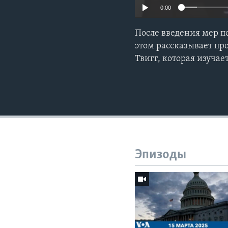
0:00
После введения мер п
этом рассказывает п
Твигг, которая изучае
Эпизоды