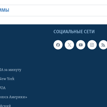
АММЫ
Ы
СОЦИАЛЬНЫЕ СЕТИ
А за минуту
New York
VOA
олоса Америки»
ийский