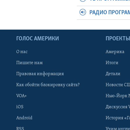
РАДИО ПРОГР
ГОЛОС АМЕРИКИ
ПРОЕКТ
О нас
Америка
Пишите нам
Итоги
Правовая информация
Детали
Как обойти блокировку сайта?
Новости СШ
VOA+
Нью-Йорк 
iOS
Дискуссия 
Android
История «Г
RSS
Учим англ