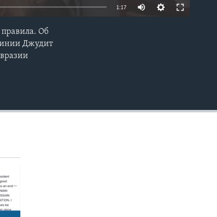
1:17
 правила. Об
EMBED
жинии Джудит
Евразии