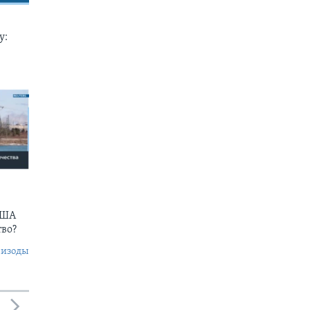
у:
США
тво?
пизоды