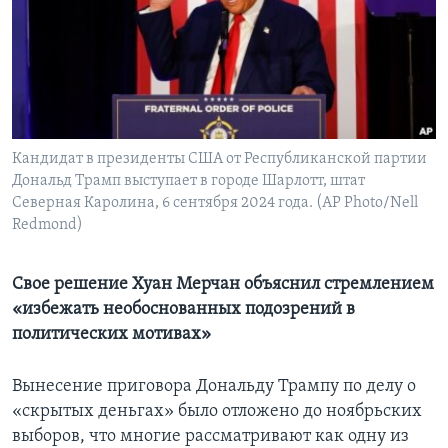
Learning English
СОЦИАЛЬНЫЕ СЕТИ
Кандидат в президенты США от Республиканской партии
Дональд Трамп выступает в городе Шарлотт, штат
Языки
Северная Каролина, 6 сентября 2024 года. (AP Photo/Nell
Redmond)
Свое решение Хуан Мерчан объяснил стремлением
«избежать необоснованных подозрений в
политических мотивах»
Вынесение приговора Дональду Трампу по делу о
«скрытых деньгах» было отложено до ноябрьских
выборов, что многие рассматривают как одну из