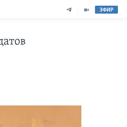
ЭФИР
датов