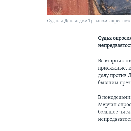
Суд над Дональдом Трампом: опрос пот
Судья опроси
непредвзятос
Во вторник н
присяжные, к
делу против 
бывшим през
В понедельни
Мерчан опрос
большое число
непредвзятос