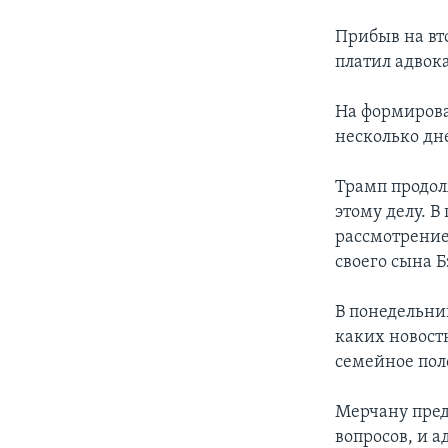
Прибыв на вт
платил адвока
На формирова
несколько дн
Трамп продол
этому делу. В
рассмотрение
своего сына Б
В понедельни
каких новост
семейное поло
Мерчану предс
вопросов, и 