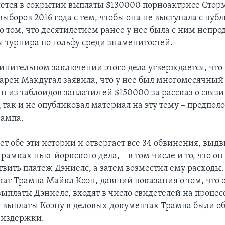
ется в сокрытии выплаты $130000 порноактрисе Стор
выборов 2016 года с тем, чтобы она не выступала с пу
о том, что десятилетием ранее у нее была с ним непр
я турнира по гольфу среди знаменитостей.
винительном заключении этого дела утверждается, чт
Карен Макдугал заявила, что у нее был многомесячный
 из таблоидов заплатил ей $150000 за рассказ о связи
 так и не опубликовал материал на эту тему – предпол
рампа.
ет обе эти истории и отвергает все 34 обвинения, выд
 рамках нью-йоркского дела, – в том числе и то, что о
твить платеж Дэниелс, а затем возместил ему расходы.
ат Трампа Майкл Коэн, давший показания о том, что 
ыплаты Дэниелс, входят в число свидетелей на процес
выплаты Коэну в деловых документах Трампа были о
 издержки.