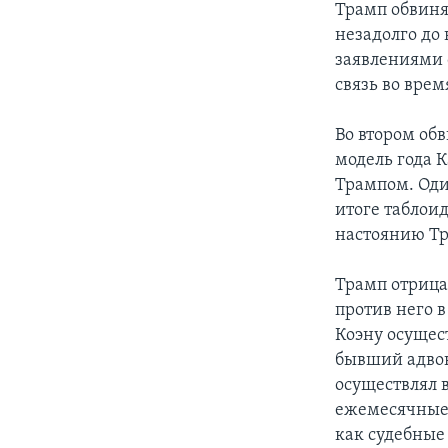
Трамп обвиня
незадолго до 
заявлениями 
связь во врем
Во втором об
модель года 
Трампом. Один
итоге таблоид
настоянию Т
Трамп отрица
против него в
Коэну осущес
бывший адвок
осуществлял в
ежемесячные 
как судебные