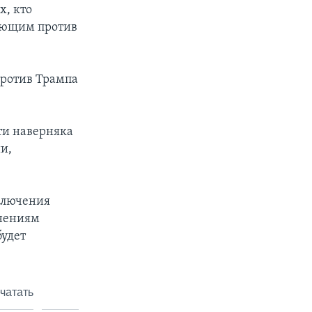
х, кто
пающим против
против Трампа
ти наверняка
и,
ключения
инениям
будет
чатать