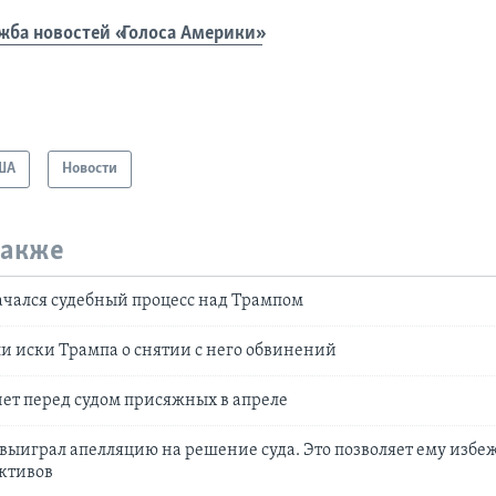
жба новостей «Голоса Америки»
ША
Новости
также
чался судебный процесс над Трампом
и иски Трампа о снятии с него обвинений
ет перед судом присяжных в апреле
выиграл апелляцию на решение суда. Это позволяет ему избе
ктивов