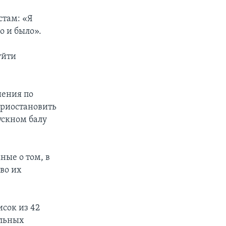
стам: «Я
о и было».
уйти
шения по
 приостановить
ускном балу
ые о том, в
во их
исок из 42
альных