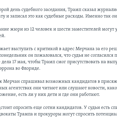
орой день судебного заседания, Трамп сказал журнали
ту и записал это как судебные расходы. Именно так он
ние жюри из 12 человек и шести заместителей могут 
ей.
жает выступать с критикой в адрес Мерчана за его ре
 понедельник он пожаловался, что судья не согласился
 дела 17 мая, чтобы Трамп смог присутствовать на вып
эррона во Флориде.
к Мерчан спрашивал возможных кандидатов в присяжн
ных агентствах они читают или слушают новости, како
жение, есть ли у них дети и где они работают.
тоит опросить еще сотни кандидатов. У судьи есть сп
адвокаты Трампа и прокуроры могут спросить потенци