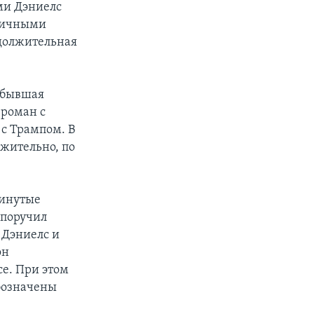
ми Дэниелс
бличными
одолжительная
о бывшая
 роман с
 с Трампом. В
ожительно, по
винутые
н поручил
 Дэниелс и
он
се. При этом
бозначены