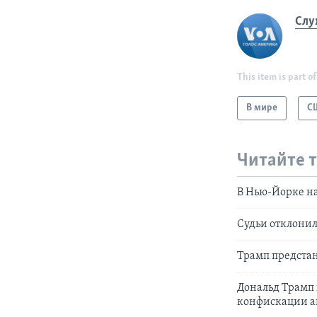
Слу
This item is part of
В мире
С
Читайте 
В Нью-Йорке на
Судьи отклонил
Трамп предстан
Дональд Трамп 
конфискации а