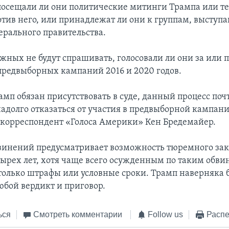
осещали ли они политические митинги Трампа или те
отив него, или принадлежат ли они к группам, высту
ерального правительства.
жных не будут спрашивать, голосовали ли они за или 
 предвыборных кампаний 2016 и 2020 годов.
амп обязан присутствовать в суде, данный процесс поч
надолго отказаться от участия в предвыборной кампани
 корреспондент «Голоса Америки» Кен Бредемайер.
винений предусматривает возможность тюремного за
тырех лет, хотя чаще всего осужденным по таким обв
только штрафы или условные сроки. Трамп наверняка 
юбой вердикт и приговор.
ься
Смотреть комментарии
Follow us
Распе