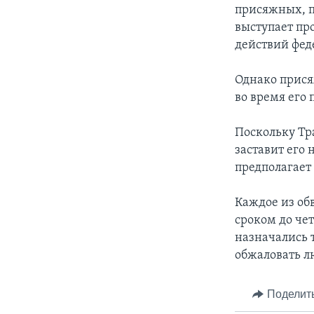
присяжных, п
выступает пр
действий фед
Однако прися
во время его
Поскольку Тр
заставит его 
предполагает
Каждое из об
сроком до че
назначались 
обжаловать л
Поделит