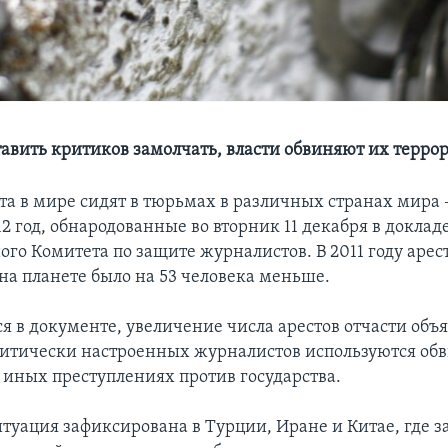
тавить критиков замолчать, власти обвиняют их терро
та в мире сидят в тюрьмах в различных странах мира 
2 год, обнародованные во вторник 11 декабря в доклад
го Комитета по защите журналистов. В 2011 году аре
на планете было на 53 человека меньше.
я в документе, увеличение числа арестов отчасти объя
ритически настроенных журналистов используются об
 иных преступлениях против государства.
туация зафиксирована в Турции, Иране и Китае, где з