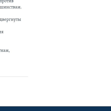
против
ьшинствам.
одвергнуты
ия
тнам,