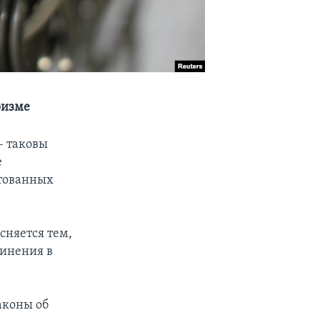
ризме
– таковы
е
стованных
сняется тем,
винения в
аконы об