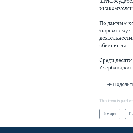
антигосударс
инакомыслящи
По данным ко
тюремному з
деятельности
обвинений.
Среди десяти
Азербайджан,
Поделит
This item is part of
В мире
Пр