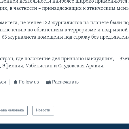
твенной деятельности наиболее широко применяются 
х, в частности – принадлежащих к этническим мен
митета, не менее 132 журналистов на планете были п
аключению по обвинениям в терроризме и подрывной
. 63 журналиста помещены под стражу без предъявлен
 стран, где положение дел признано наихудшим, – Вье
 Эфиопия, Узбекистан и Саудовская Аравия.
ься
Follow us
Распечатать
ава человека
Новости