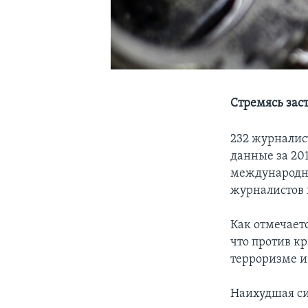
Стремясь зас
232 журналис
данные за 201
международно
журналистов 
Как отмечаетс
что против к
терроризме и
Наихудшая си