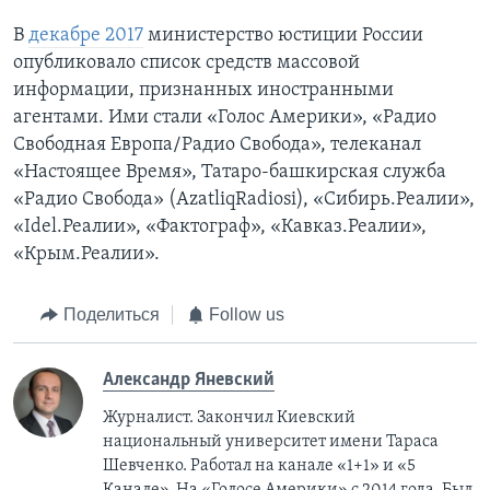
В
декабре 2017
министерство юстиции России
опубликовало список средств массовой
информации, признанных иностранными
агентами. Ими стали «Голос Америки», «Радио
Свободная Европа/Радио Свобода», телеканал
«Настоящее Время», Татаро-башкирская служба
«Радио Свобода» (AzatliqRadiosi), «Сибирь.Реалии»,
«Idel.Реалии», «Фактограф», «Кавказ.Реалии»,
«Крым.Реалии».
Поделиться
Follow us
Александр Яневский
Журналист. Закончил Киевский
национальный университет имени Тараса
Шевченко. Работал на канале «1+1» и «5
Канале». На «Голосе Америки» с 2014 года. Был