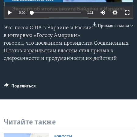
Learning English
0:00
1:11
Прямая ссылка
СОЦИАЛЬНЫЕ СЕТИ
Экс-посол США в Украине и России
в интервью «Голосу Америки»
говорит, что посланием президента Соединенных
Штатов израильским властям стал призыв к
Языки
сдержанности и продуманности их действий
Поделиться
Читайте также