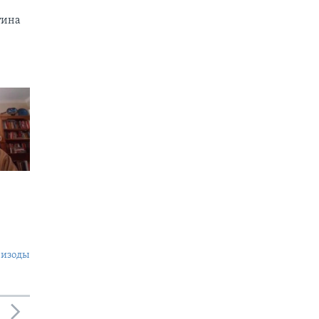
тина
пизоды