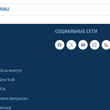
АММЫ
Ы
СОЦИАЛЬНЫЕ СЕТИ
А за минуту
New York
VOA
олоса Америки»
ийский