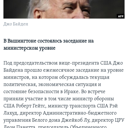
Learning English
Джо Байден
СОЦИАЛЬНЫЕ СЕТИ
В Вашингтоне состоялось заседание на
министерском уровне
Языки
Под председательством вице-президента США Джо
Байдена прошло ежемесячное заседание на уровне
министров, на котором обсуждалась текущая
политическая, экономическая ситуация и
состояние безопасности в Ираке. Во встрече
приняли участие в том числе министр обороны
США Роберт Гейтс, министр транспорта США Рэй
Лахуд, директор Административно-бюджетного
управления Белого дома Джейкоб Лу, директор ЦРУ
Леон Панетта, председатель Объединенного