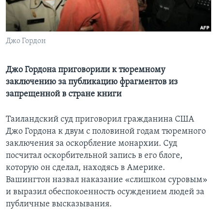
Learning English
Джо Гордон
СОЦИАЛЬНЫЕ СЕТИ
Джо Гордона приговорили к тюремному
заключению за публикацию фрагментов из
Языки
запрещенной в стране книги
Таиландский суд приговорил гражданина США
Джо Гордона к двум с половиной годам тюремного
заключения за оскорбление монархии. Суд
посчитал оскорбительной запись в его блоге,
которую он сделал, находясь в Америке.
Вашингтон назвал наказание «слишком суровым»
и выразил обеспокоенность осуждением людей за
публичные высказывания.