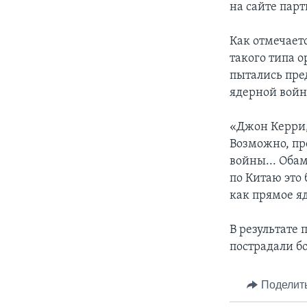
на сайте пар
Как отмечает
такого типа 
пытались пре
ядерной войн
«Джон Керри,
Возможно, пр
войны... Обам
по Китаю это 
как прямое яд
В результате 
пострадали бо
Поделит