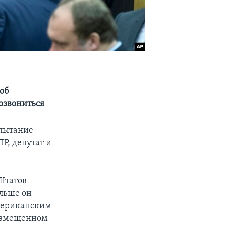
об
озвониться
спытание
Р, депутат и
Штатов
ольше он
американским
размещенном