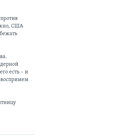
 против
ожно, США
збежать
ва.
ядерной
его есть – и
то воспримем
пятницу