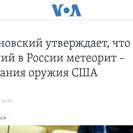
овский утверждает, что
ий в России метеорит –
ания оружия США
 16:49
ься