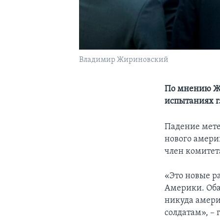
Владимир Жириновский
По мнению Жи
испытаниях г
Падение мете
нового амери
член комитет
«Это новые р
Америки. Оба
никуда амери
солдатам», –