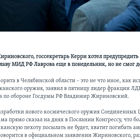
риновского, госсекретарь Керри хотел предупредить 
лаву МИД РФ Лаврова еще в понедельник, но не смог д
орита в Челябинской области – это не что иное, как и
канского оружия, заявил в пятницу лидер фракции ЛДП
а по обороне Госдумы РФ Владимир Жириновский.
азработки нового космического оружия Соединенных 
ма прямо сказал на днях в Послании Конгрессу, что б
канскую пехоту посылать не будет, хватит погибать 
 говорится в официальном заявлении Жириновского, 