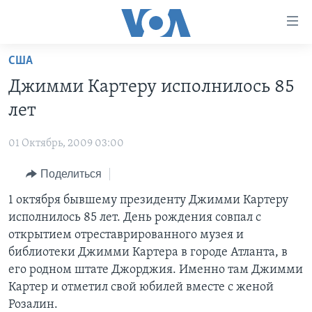
Линки
доступности
Перейти
США
на
ГЛАВНОЕ
Джимми Картеру исполнилось 85
основной
ПРОГРАММЫ
контент
лет
ПРОЕКТЫ
Перейти
АМЕРИКА
к
01 Октябрь, 2009 03:00
ЭКСПЕРТИЗА
НОВОСТИ ЗА МИНУТУ
УЧИМ АНГЛИЙСКИЙ
основной
Поделиться
ИНТЕРВЬЮ
ИТОГИ
НАША АМЕРИКАНСКАЯ ИСТОРИЯ
навигации
Перейти
ФАКТЫ ПРОТИВ ФЕЙКОВ
1 октября бывшему президенту Джимми Картеру
ПОЧЕМУ ЭТО ВАЖНО?
А КАК В АМЕРИКЕ?
в
исполнилось 85 лет. День рождения совпал с
ЗА СВОБОДУ ПРЕССЫ
ДИСКУССИЯ VOA
АРТЕФАКТЫ
поиск
открытием отреставрированного музея и
УЧИМ АНГЛИЙСКИЙ
ДЕТАЛИ
АМЕРИКАНСКИЕ ГОРОДКИ
библиотеки Джимми Картера в городе Атланта, в
его родном штате Джорджия. Именно там Джимми
ВИДЕО
НЬЮ-ЙОРК NEW YORK
ТЕСТЫ
Картер и отметил свой юбилей вместе с женой
ПОДПИСКА НА НОВОСТИ
АМЕРИКА. БОЛЬШОЕ ПУТЕШЕСТВИЕ
Розалин.