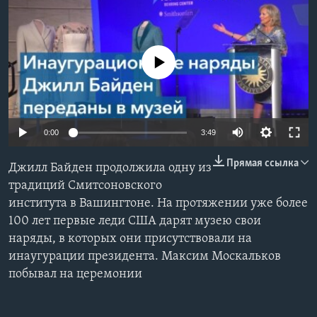
Learning English
No media source currently available
СОЦИАЛЬНЫЕ СЕТИ
Языки
0:00
3:49
Прямая ссылка
Джилл Байден продолжила одну из
традиций Смитсоновского
института в Вашингтоне. На протяжении уже более
100 лет первые леди США дарят музею свои
наряды, в которых они присутствовали на
инаугурации президента. Максим Москальков
побывал на церемонии