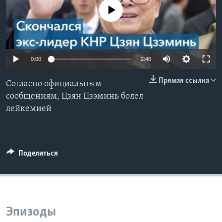
No media source currently available
Learning English
СОЦИАЛЬНЫЕ СЕТИ
0:00
2:46
Прямая ссылка
Согласно официальным
Языки
сообщениям, Цзян Цзэминь болел
лейкемией
Поделиться
Эпизоды