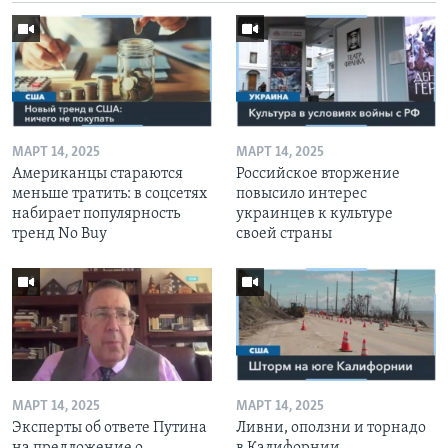
МАРТ 14, 2025
МАРТ 14, 2025
Американцы стараются
Российское вторжение
меньше тратить: в соцсетях
повысило интерес
набирает популярность
украинцев к культуре
тренд No Buy
своей страны
МАРТ 14, 2025
МАРТ 14, 2025
Эксперты об ответе Путина
Ливни, оползни и торнадо
на предложение о
в Калифорнии