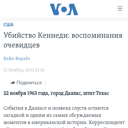
Линки
доступности
Перейти
США
на
ГЛАВНОЕ
Убийство Кеннеди: воспоминания
основной
ПРОГРАММЫ
контент
очевидцев
ПРОЕКТЫ
Перейти
АМЕРИКА
к
Кейн Фарабo
ЭКСПЕРТИЗА
НОВОСТИ ЗА МИНУТУ
УЧИМ АНГЛИЙСКИЙ
основной
21 Ноябрь, 2013 21:14
ИНТЕРВЬЮ
ИТОГИ
НАША АМЕРИКАНСКАЯ ИСТОРИЯ
навигации
Перейти
ФАКТЫ ПРОТИВ ФЕЙКОВ
ПОЧЕМУ ЭТО ВАЖНО?
А КАК В АМЕРИКЕ?
Поделиться
в
ЗА СВОБОДУ ПРЕССЫ
ДИСКУССИЯ VOA
АРТЕФАКТЫ
22 ноября 1963 года, город Даллас, штат Техас
поиск
УЧИМ АНГЛИЙСКИЙ
ДЕТАЛИ
АМЕРИКАНСКИЕ ГОРОДКИ
События в Далласе и полвека спустя остаются
ВИДЕО
НЬЮ-ЙОРК NEW YORK
ТЕСТЫ
загадкой и одним из самых обсуждаемых
моментов в американской истории. Корреспондент
ПОДПИСКА НА НОВОСТИ
АМЕРИКА. БОЛЬШОЕ ПУТЕШЕСТВИЕ