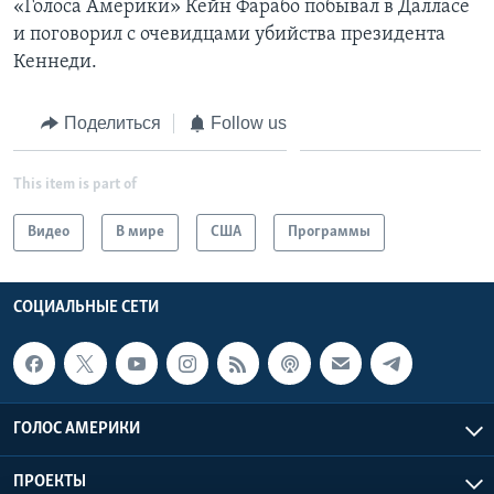
«Голоса Америки» Кейн Фарабо побывал в Далласе
и поговорил с очевидцами убийства президента
Learning English
Кеннеди.
СОЦИАЛЬНЫЕ СЕТИ
Поделиться
Follow us
This item is part of
Языки
Видео
В мире
США
Программы
СОЦИАЛЬНЫЕ СЕТИ
ГОЛОС АМЕРИКИ
ПРОЕКТЫ