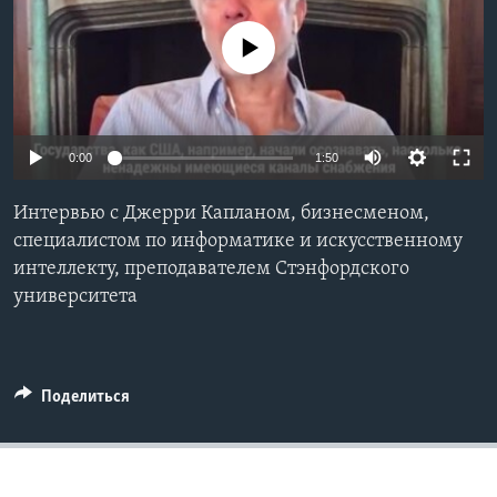
Learning English
No media source currently available
СОЦИАЛЬНЫЕ СЕТИ
0:00
1:50
Языки
Интервью с Джерри Капланом, бизнесменом,
специалистом по информатике и искусственному
интеллекту, преподавателем Стэнфордского
университета
Поделиться