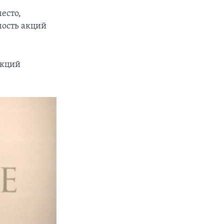
есто,
мость акций
px
width
акций