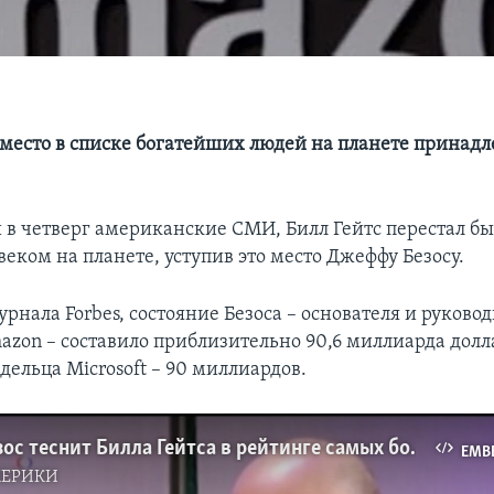
 место в списке богатейших людей на планете принад
 в четверг американские СМИ, Билл Гейтс перестал б
еком на планете, уступив это место Джеффу Безосу.
нала Forbes, состояние Безоса – основателя и руково
zon – составило приблизительно 90,6 миллиарда долла
дельца Microsoft – 90 миллиардов.
Джефф Безос теснит Билла Гейтса в рейтинге самых богатых людей планеты
EMB
МЕРИКИ