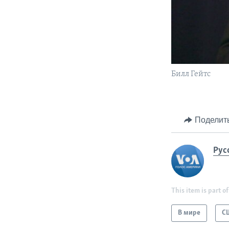
Билл Гейтс
Поделит
Рус
This item is part of
В мире
С