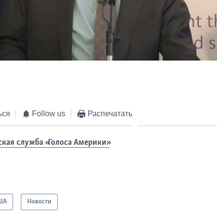
ься
Follow us
Распечатать
ская служба «Голоса Америки»
ША
Новости