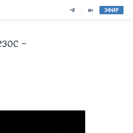
ЭФИР
зос –