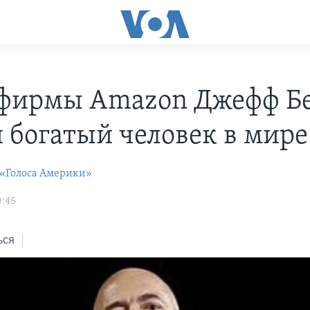
 фирмы Amazon Джефф Бе
 богатый человек в мире
 «Голоса Америки»
0:45
ься