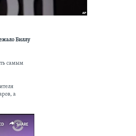
лежало Биллу
ыть самым
дителя
ров, а
ED
SHARE