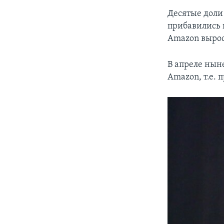
Десятые доли
прибавились к
Amazon вырос
В апреле нын
Amazon, т.е.