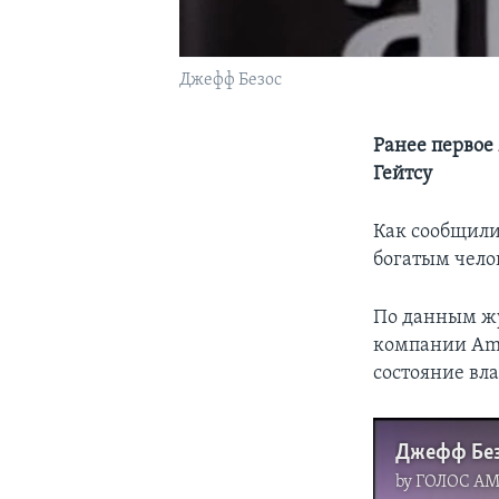
Джефф Безос
Ранее первое
Гейтсу
Как сообщили
богатым челов
По данным жур
компании Ama
состояние вла
by
ГОЛОС А