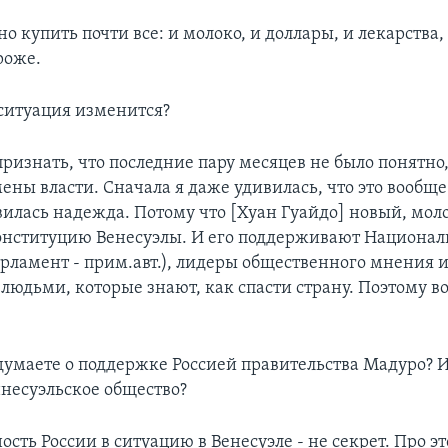
но купить почти все: и молоко, и доллары, и лекарства,
роже.
 ситуация изменится?
признать, что последние пару месяцев не было понятно,
ены власти. Сначала я даже удивилась, что это вообщ
вилась надежда. Потому что [Хуан Гуайдо] новый, мол
онституцию Венесуэлы. И его поддерживают Национал
арламент - прим.авт.), лидеры общественного мнения 
 людьми, которые знают, как спасти страну. Поэтому в
думаете о поддержке Россией правительства Мадуро? И
ннесуэльское общество?
ость России в ситуацию в Венесуэле - не секрет. Про эт