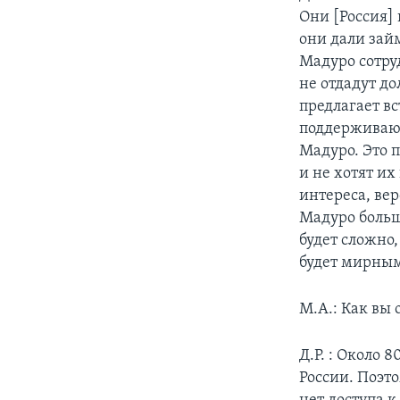
Они [Россия]
они дали зай
Мадуро сотру
не отдадут до
предлагает вс
поддерживают
Мадуро. Это 
и не хотят их
интереса, вер
Мадуро больш
будет сложно,
будет мирны
М.А.: Как вы
Д.Р. : Около
России. Поэт