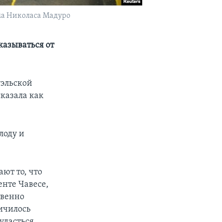
ма Николаса Мадуро
казываться от
уэльской
сказала как
лоду и
ют то, что
енте Чавесе,
твенно
личилось
удасться,