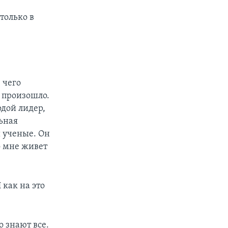
 только в
 чего
е произошло.
одой лидер,
ьная
и ученые. Он
о мне живет
 как на это
о знают все.