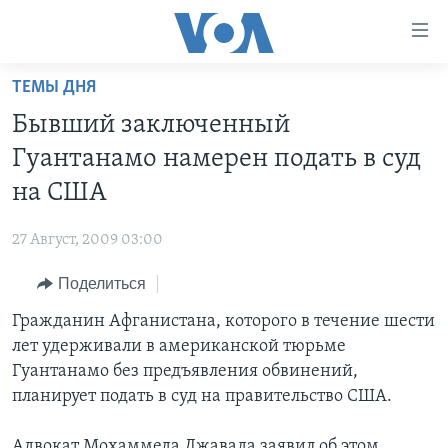
Линки
доступности
Перейти
ТЕМЫ ДНЯ
на
ГЛАВНОЕ
Бывший заключенный
основной
ПРОГРАММЫ
контент
Гуантанамо намерен подать в суд
ПРОЕКТЫ
Перейти
АМЕРИКА
на США
к
ЭКСПЕРТИЗА
НОВОСТИ ЗА МИНУТУ
УЧИМ АНГЛИЙСКИЙ
основной
27 Август, 2009 03:00
ИНТЕРВЬЮ
ИТОГИ
НАША АМЕРИКАНСКАЯ ИСТОРИЯ
навигации
Перейти
Поделиться
ФАКТЫ ПРОТИВ ФЕЙКОВ
ПОЧЕМУ ЭТО ВАЖНО?
А КАК В АМЕРИКЕ?
в
Гражданин Афганистана, которого в течение шести
ЗА СВОБОДУ ПРЕССЫ
ДИСКУССИЯ VOA
АРТЕФАКТЫ
поиск
лет удерживали в американской тюрьме
УЧИМ АНГЛИЙСКИЙ
ДЕТАЛИ
АМЕРИКАНСКИЕ ГОРОДКИ
Гуантанамо без предъявления обвинений,
ВИДЕО
планирует подать в суд на правительство США.
НЬЮ-ЙОРК NEW YORK
ТЕСТЫ
ПОДПИСКА НА НОВОСТИ
АМЕРИКА. БОЛЬШОЕ ПУТЕШЕСТВИЕ
Адвокат Мохаммеда Джавада заявил об этом