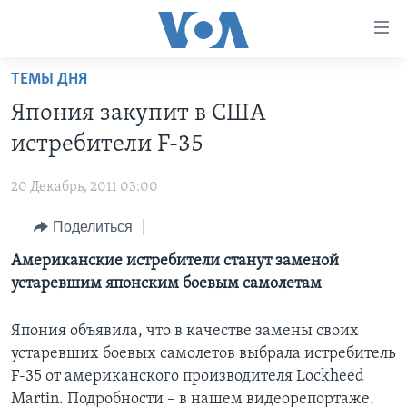
Линки
доступности
Перейти
ТЕМЫ ДНЯ
на
ГЛАВНОЕ
Япония закупит в США
основной
ПРОГРАММЫ
контент
истребители F-35
ПРОЕКТЫ
Перейти
АМЕРИКА
к
20 Декабрь, 2011 03:00
ЭКСПЕРТИЗА
НОВОСТИ ЗА МИНУТУ
УЧИМ АНГЛИЙСКИЙ
основной
Поделиться
ИНТЕРВЬЮ
ИТОГИ
НАША АМЕРИКАНСКАЯ ИСТОРИЯ
навигации
Перейти
ФАКТЫ ПРОТИВ ФЕЙКОВ
Американские истребители станут заменой
ПОЧЕМУ ЭТО ВАЖНО?
А КАК В АМЕРИКЕ?
в
устаревшим японским боевым самолетам
ЗА СВОБОДУ ПРЕССЫ
ДИСКУССИЯ VOA
АРТЕФАКТЫ
поиск
УЧИМ АНГЛИЙСКИЙ
ДЕТАЛИ
АМЕРИКАНСКИЕ ГОРОДКИ
Япония объявила, что в качестве замены своих
устаревших боевых самолетов выбрала истребитель
ВИДЕО
НЬЮ-ЙОРК NEW YORK
ТЕСТЫ
F-35 от американского производителя Lockheed
ПОДПИСКА НА НОВОСТИ
АМЕРИКА. БОЛЬШОЕ ПУТЕШЕСТВИЕ
Martin. Подробности – в нашем видеорепортаже.