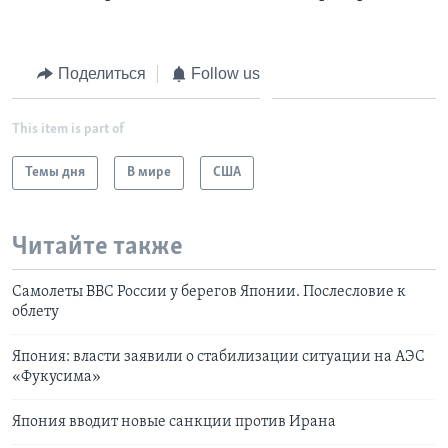
Learning English
Поделиться
Follow us
СОЦИАЛЬНЫЕ СЕТИ
This item is part of
Темы дня
В мире
США
Языки
Читайте также
Самолеты ВВС России у берегов Японии. Послесловие к
облету
Япония: власти заявили о стабилизации ситуации на АЭС
«Фукусима»
Япония вводит новые санкции против Ирана