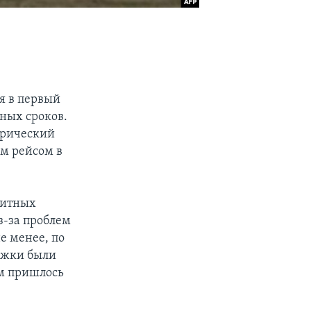
ся в первый
ных сроков.
орический
ым рейсом в
зитных
з-за проблем
е менее, по
ржки были
ам пришлось