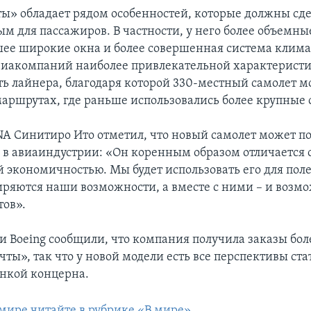
ы» обладает рядом особенностей, которые должны сде
ым для пассажиров. В частности, у него более объемны
шее широкие окна и более совершенная система клим
виакомпаний наиболее привлекательной характеристи
ь лайнера, благодаря которой 330-местный самолет м
аршрутах, где раньше использовались более крупные 
A Синитиро Ито отметил, что новый самолет может п
 в авиаиндустрии: «Он коренным образом отличается 
й экономичностью. Мы будет использовать его для пол
иряются наши возможности, а вместе с ними – и возм
ов».
и Boeing сообщили, что компания получила заказы бол
ты», так что у новой модели есть все перспективы ста
нкой концерна.
 мире читайте в рубрике «В мире»