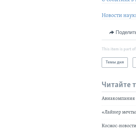
Новости наук
Поделит
This item is part of
Темы дня
Читайте 
Авиакомпания 
«Лайнер мечты
Космос-новост