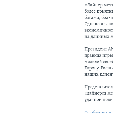
«Лайнер мечт
более приятн
багажа, боль
Однако для а
экономичност
на длинных м
Президент АN
правила игры
моделей свое
Европу. Расш
наших клиент
Представител
«лайнеров меч
удачной нови
O событиях в