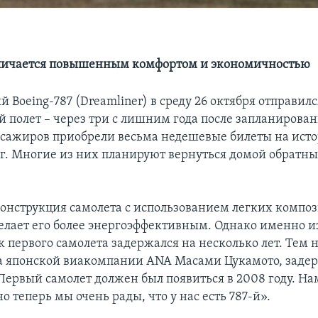
тличается повышенным комфортом и экономичностью
Boeing-787 (Dreamliner) в среду 26 октября отправил
 полет – через три с лишним года после запланирован
ссажиров приобрели весьма недешевые билеты на ист
нг. Многие из них планируют вернуться домой обратн
онструкция самолета с использованием легких компо
елает его более энергоэффективным. Однако именно и
 первого самолета задержался на несколько лет. Тем н
а японской виакомпании ANA Масами Цукамото, заде
Первый самолет должен был появиться в 2008 году. Н
но теперь мы очень рады, что у нас есть 787-й».