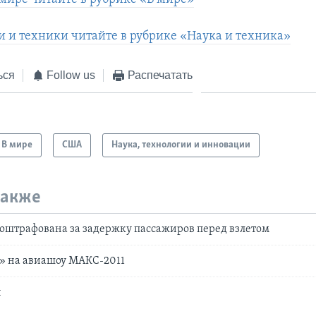
и и техники читайте в рубрике «Наука и техника»
ься
Follow us
Распечатать
В мире
США
Наука, технологии и инновации
также
оштрафована за задержку пассажиров перед взлетом
» на авиашоу МАКС-2011
и