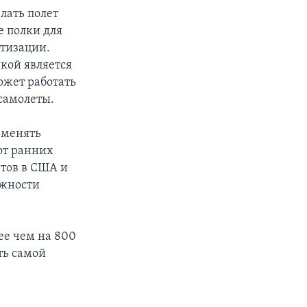
лать полет
е полки для
атизации.
кой является
ожет работать
самолеты.
оменять
от ранних
етов в США и
ожности
ее чем на 800
ть самой