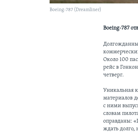
Boeing-787 (Dreamliner)
Boeing-787 о
Долгожданный 
коммерческий
Около 100 па
рейс в Гонко
четверг.
Уникальная к
материалов д
с ними выпуск
словам пилот
оправданы: «
ждать долго, 