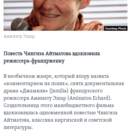
Learning English
СОЦИАЛЬНЫЕ СЕТИ
Аминату Эшар
Языки
Повесть Чингиза Айтматова вдохновила
режиссера-француженку
В необычном жанре, который впору назвать
«комментарием на полях», снята документальная
драма «Джамиля» (Jamilia) французского
режиссера Аминату Эшар (Aminatou Echard).
Создательница этого малобюджетного фильма
вдохновлялась одноименной повестью Чингиза
Айтматова, классика киргизской и советской
литературы.