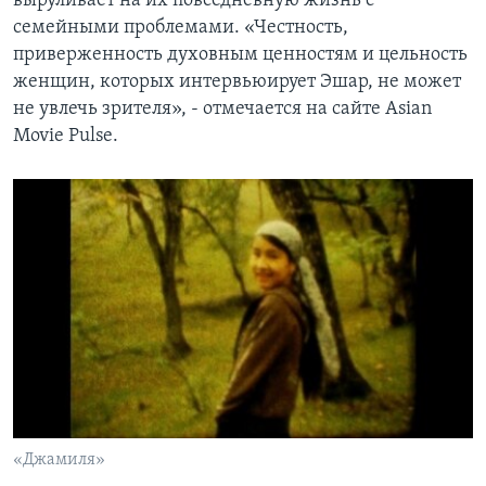
выруливает на их повседневную жизнь с
семейными проблемами. «Честность,
приверженность духовным ценностям и цельность
женщин, которых интервьюирует Эшар, не может
не увлечь зрителя», - отмечается на сайте Asian
Movie Pulse.
«Джамиля»