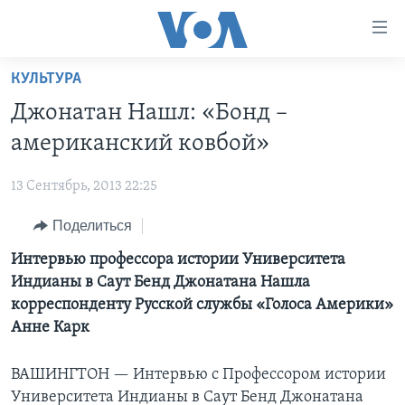
Линки
доступности
Перейти
КУЛЬТУРА
на
ГЛАВНОЕ
Джонатан Нашл: «Бонд –
основной
ПРОГРАММЫ
контент
американский ковбой»
ПРОЕКТЫ
Перейти
АМЕРИКА
к
13 Сентябрь, 2013 22:25
ЭКСПЕРТИЗА
НОВОСТИ ЗА МИНУТУ
УЧИМ АНГЛИЙСКИЙ
основной
Поделиться
ИНТЕРВЬЮ
ИТОГИ
НАША АМЕРИКАНСКАЯ ИСТОРИЯ
навигации
Перейти
ФАКТЫ ПРОТИВ ФЕЙКОВ
Интервью профессора истории Университета
ПОЧЕМУ ЭТО ВАЖНО?
А КАК В АМЕРИКЕ?
в
Индианы в Саут Бенд Джонатана Нашла
ЗА СВОБОДУ ПРЕССЫ
ДИСКУССИЯ VOA
АРТЕФАКТЫ
поиск
корреспонденту Русской службы «Голоса Америки»
УЧИМ АНГЛИЙСКИЙ
ДЕТАЛИ
АМЕРИКАНСКИЕ ГОРОДКИ
Анне Карк
ВИДЕО
НЬЮ-ЙОРК NEW YORK
ТЕСТЫ
ВАШИНГТОН —
Интервью с Профессором истории
ПОДПИСКА НА НОВОСТИ
АМЕРИКА. БОЛЬШОЕ ПУТЕШЕСТВИЕ
Университета Индианы в Саут Бенд Джонатана