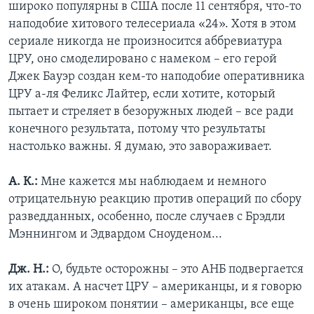
широко популярны в США после 11 сентября, что-то
наподобие хитового телесериала «24». Хотя в этом
сериале никогда не произносится аббревиатура
ЦРУ, оно смоделировано с намеком – его герой
Джек Бауэр создан кем-то наподобие оперативника
ЦРУ а-ля Феликс Лайтер, если хотите, который
пытает и стреляет в безоружных людей – все ради
конечного результата, потому что результаты
настолько важны. Я думаю, это завораживает.
А. К.:
Мне кажется мы наблюдаем и немного
отрицательную реакцию против операций по сбору
разведданных, особенно, после случаев с Брэдли
Мэннингом и Эдвардом Сноуденом...
Дж. Н.:
О, будьте осторожны – это АНБ подвергается
их атакам. А насчет ЦРУ – американцы, и я говорю
в очень широком понятии – американцы, все еще