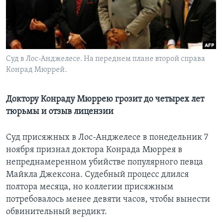
Learning English
СОЦИАЛЬНЫЕ СЕТИ
Суд в Лос-Анджелесе. На переднем плане второй справа
Конрад Мюррей.
Языки
Доктору Конраду Мюррею грозит до четырех лет
тюрьмы и отзыв лицензии
Суд присяжных в Лос-Анджелесе в понедельник 7
ноября признал доктора Конрада Мюррея в
непреднамеренном убийстве популярного певца
Майкла Джексона. Судебный процесс длился
полтора месяца, но коллегии присяжным
потребовалось менее девяти часов, чтобы вынести
обвинительный вердикт.