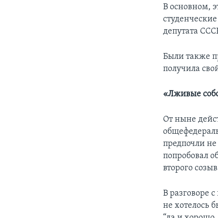
В основном, э
студенческие 
депутата ССС
Были также п
получила свой
«Лживые собо
От ныне дейс
общефедераль
предпочли не 
попробовал о
второго созыв
В разговоре с
не хотелось б
“да и хорошо,