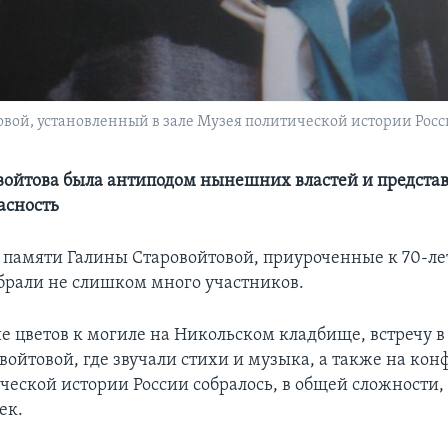
вой, установленный в зале Музея политической истории Рос
войтова была антиподом нынешних властей и представ
асность
памяти Галины Старовойтовой, приуроченные к 70-лет
брали не слишком много участников.
е цветов к могиле на Никольском кладбище, встречу в
войтовой, где звучали стихи и музыка, а также на ко
ческой истории России собралось, в общей сложности,
ек.