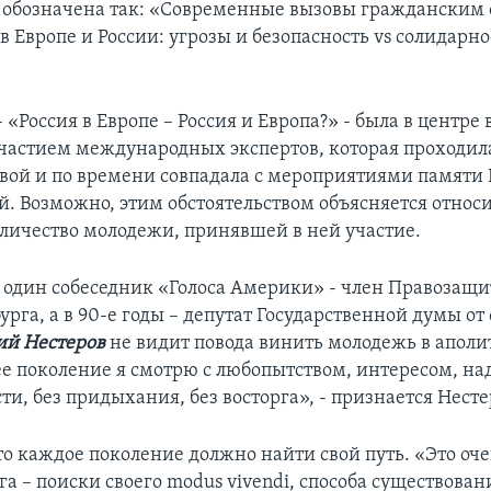
 обозначена так: «Современные вызовы гражданским
в Европе и России: угрозы и безопасность vs солидарно
 «Россия в Европе – Россия и Европа?» - была в центр
участием международных экспертов, которая проходила
ой и по времени совпадала с мероприятиями памяти
й. Возможно, этим обстоятельством объясняется относ
личество молодежи, принявшей в ней участие.
 один собеседник «Голоса Америки» - член Правозащи
рга, а в 90-е годы – депутат Государственной думы о
й Нестеров
не видит повода винить молодежь в аполи
 поколение я смотрю с любопытством, интересом, на
ти, без придыхания, без восторга», - признается Несте
то каждое поколение должно найти свой путь. «Это оч
а – поиски своего modus vivendi, способа существован