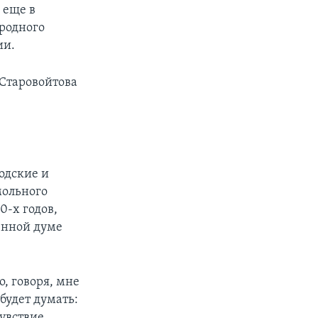
 еще в
ародного
ии.
 Старовойтова
одские и
мольного
0-х годов,
енной думе
, говоря, мне
будет думать:
чувствие.