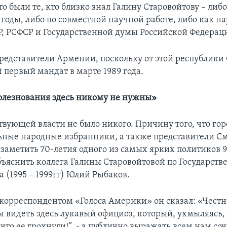
то были те, кто близко знал Галину Старовойтову – либо
годы, либо по совместной научной работе, либо как н
Р, РСФСР и Государственной думы Российской Федерац
редставители Армении, поскольку от этой республики
 первый мандат в марте 1989 года.
лезнования здесь никому не нужны»
твующей власти не было никого. Причину того, что гор
ные народные избранники, а также представители С
заметить 70-летия одного из самых ярких политиков 9
бъяснить коллега Галины Старовойтовой по Государств
а (1995 – 1999гг) Юлий Рыбаков.
 корреспондентом «Голоса Америки» он сказал: «Честно
ы видеть здесь лукавый официоз, который, ухмыляясь, 
 что ее грохнули!”, - а публично выражать всем нам со