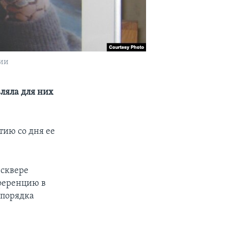
сии
ляла для них
ию со дня ее
 сквере
нференцию в
 порядка