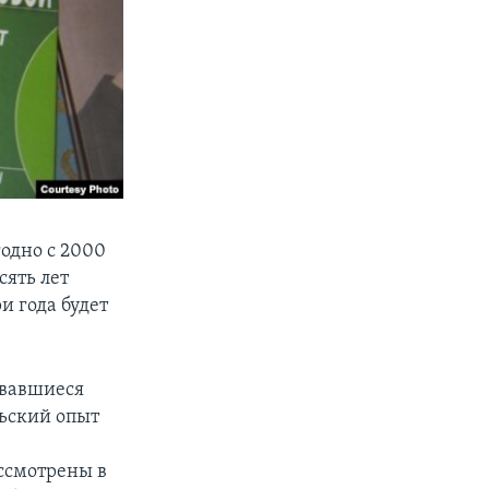
одно с 2000
сять лет
и года будет
овавшиеся
льский опыт
ассмотрены в