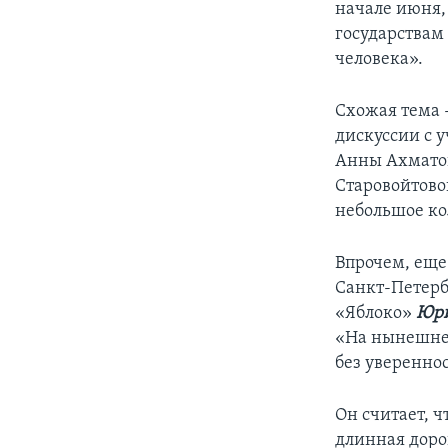
начале июня,
государствам 
человека».
Схожая тема -
дискуссии с 
Анны Ахматов
Старовойтово
небольшое ко
Впрочем, еще
Санкт-Петербу
«Яблоко»
Юри
«На нынешнее
без увереннос
Он считает, ч
длинная дорог