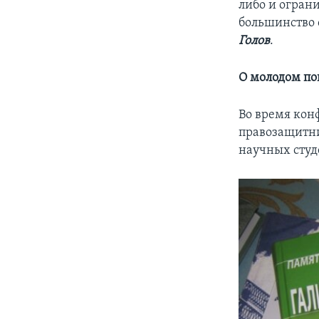
либо и огран
большинство 
Голов
.
О молодом пок
Во время кон
правозащитни
научных студ