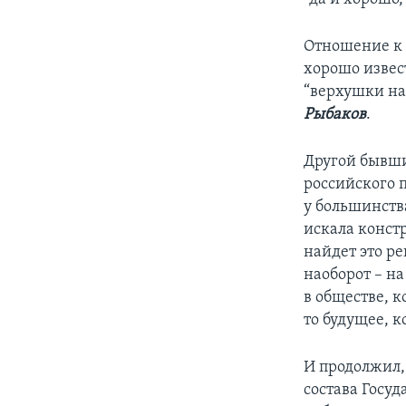
Отношение к 
хорошо извес
“верхушки на
Рыбаков
.
Другой бывши
российского п
у большинств
искала конст
найдет это ре
наоборот – н
в обществе, к
то будущее, к
И продолжил,
состава Госу