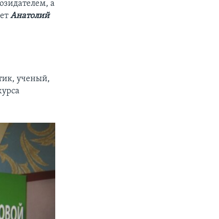
озидателем, а
ает
Анатолий
тик, ученый,
курса