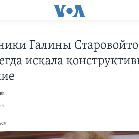
ники Галины Старовойто
сегда искала конструктив
ние
ва
55
ься