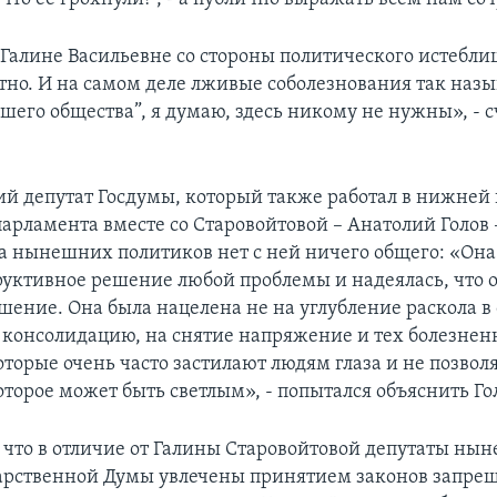
Галине Васильевне со стороны политического истебл
тно. И на самом деле лживые соболезнования так наз
шего общества”, я думаю, здесь никому не нужны», - 
й депутат Госдумы, который также работал в нижней 
арламента вместе со Старовойтовой – Анатолий Голов –
а нынешних политиков нет с ней ничего общего: «Она
руктивное решение любой проблемы и надеялась, что 
шение. Она была нацелена не на углубление раскола в 
а консолидацию, на снятие напряжение и тех болезне
оторые очень часто застилают людям глаза и не позвол
оторое может быть светлым», - попытался объяснить Го
 что в отличие от Галины Старовойтовой депутаты ны
дарственной Думы увлечены принятием законов запре