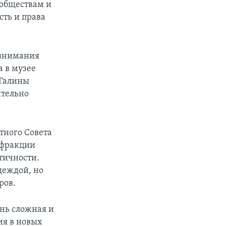
 обществам и
сть и права
е внимания
 в музее
 Галины
ительно
тного Совета
т фракции
тичности.
деждой, но
ров.
ень сложная и
ия в новых