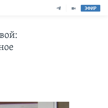
ЭФИР
вой:
ное