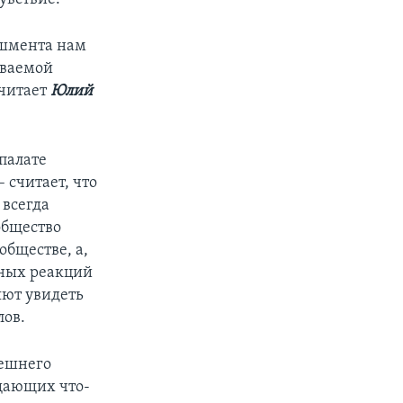
ишмента нам
ываемой
считает
Юлий
палате
 считает, что
 всегда
общество
обществе, а,
нных реакций
яют увидеть
лов.
нешнего
щающих что-