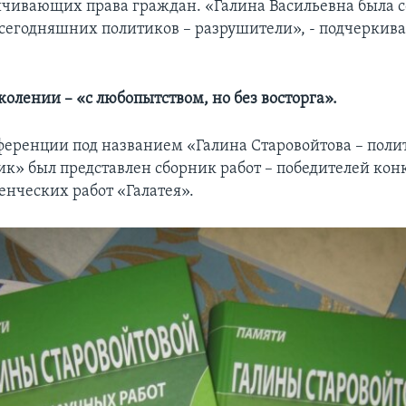
ичивающих права граждан. «Галина Васильевна была с
сегодняшних политиков – разрушители», - подчеркив
олении – «с любопытством, но без восторга».
ференции под названием «Галина Старовойтова – поли
к» был представлен сборник работ – победителей кон
енческих работ «Галатея».