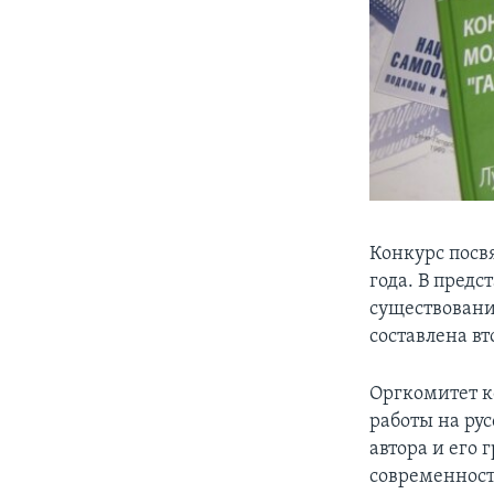
Конкурс посв
года. В пред
существования
составлена вт
Оргкомитет к
работы на ру
автора и его
современност