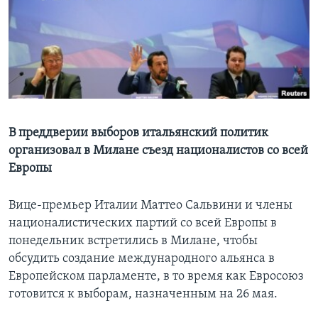
Learning English
СОЦИАЛЬНЫЕ СЕТИ
Языки
В преддверии выборов итальянский политик
организовал в Милане съезд националистов со всей
Европы
Вице-премьер Италии Маттео Сальвини и члены
националистических партий со всей Европы в
понедельник встретились в Милане, чтобы
обсудить создание международного альянса в
Европейском парламенте, в то время как Евросоюз
готовится к выборам, назначенным на 26 мая.