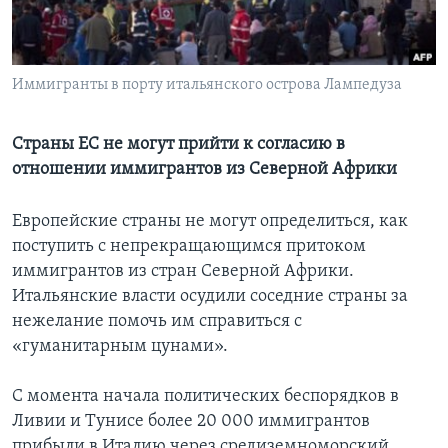
Learning English
Иммигранты в порту итальянского острова Лампедуза
СОЦИАЛЬНЫЕ СЕТИ
Страны ЕС не могут прийти к согласию в
отношении иммигрантов из Северной Африки
Языки
Европейские страны не могут определиться, как
поступить с непрекращающимся притоком
иммигрантов из стран Северной Африки.
Итальянские власти осудили соседние страны за
нежелание помочь им справиться с
«гуманитарным цунами».
С момента начала политических беспорядков в
Ливии и Тунисе более 20 000 иммигрантов
прибыли в Италию через средиземноморский