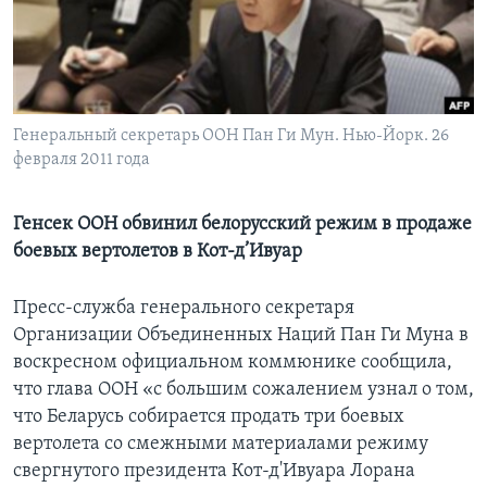
Learning English
СОЦИАЛЬНЫЕ СЕТИ
Генеральный секретарь ООН Пан Ги Мун. Нью-Йорк. 26
февраля 2011 года
Языки
Генсек ООН обвинил белорусский режим в продаже
боевых вертолетов в Кот-д’Ивуар
Пресс-служба генерального секретаря
Организации Объединенных Наций Пан Ги Муна в
воскресном официальном коммюнике сообщила,
что глава ООН «с большим сожалением узнал о том,
что Беларусь собирается продать три боевых
вертолета со смежными материалами режиму
свергнутого президента Кот-д'Ивуара Лорана