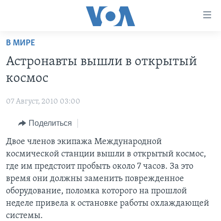
Линки
доступности
Перейти
В МИРЕ
на
ГЛАВНОЕ
Астронавты вышли в открытый
основной
ПРОГРАММЫ
контент
космос
ПРОЕКТЫ
Перейти
АМЕРИКА
к
07 Август, 2010 03:00
ЭКСПЕРТИЗА
НОВОСТИ ЗА МИНУТУ
УЧИМ АНГЛИЙСКИЙ
основной
Поделиться
ИНТЕРВЬЮ
ИТОГИ
НАША АМЕРИКАНСКАЯ ИСТОРИЯ
навигации
Перейти
ФАКТЫ ПРОТИВ ФЕЙКОВ
Двое членов экипажа Международной
ПОЧЕМУ ЭТО ВАЖНО?
А КАК В АМЕРИКЕ?
в
космической станции вышли в открытый космос,
ЗА СВОБОДУ ПРЕССЫ
ДИСКУССИЯ VOA
АРТЕФАКТЫ
поиск
где им предстоит пробыть около 7 часов. За это
УЧИМ АНГЛИЙСКИЙ
ДЕТАЛИ
АМЕРИКАНСКИЕ ГОРОДКИ
время они должны заменить поврежденное
оборудование, поломка которого на прошлой
ВИДЕО
НЬЮ-ЙОРК NEW YORK
ТЕСТЫ
неделе привела к остановке работы охлаждающей
ПОДПИСКА НА НОВОСТИ
АМЕРИКА. БОЛЬШОЕ ПУТЕШЕСТВИЕ
системы.