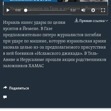
Learning English
0:00
3:22
Прямая ссылка
СОЦИАЛЬНЫЕ СЕТИ
Израиль нанес удары по целям
хуситов в Йемене. В Газе
предположительно пятеро журналистов погибли
при ударе по машине, которую израильская армия
Языки
назвала целью из-за предполагаемого присутствия
в ней боевиков «Исламского джихада». В Тель-
Авиве и Иерусалиме прошли акции родственников
заложников ХАМАС
Поделиться