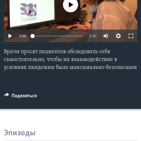
No media source currently available
Learning English
СОЦИАЛЬНЫЕ СЕТИ
0:00
1:21
Врачи просят пациентов обследовать себя
Языки
самостоятельно, чтобы их взаимодействие в
условиях пандемии было максимально безопасным
Поделиться
Эпизоды