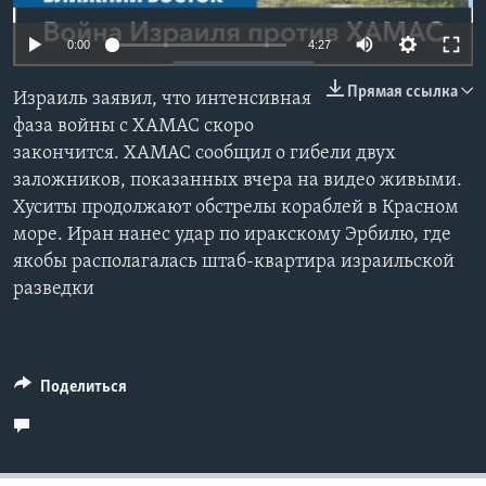
Learning English
0:00
4:27
Прямая ссылка
СОЦИАЛЬНЫЕ СЕТИ
Израиль заявил, что интенсивная
фаза войны с ХАМАС скоро
закончится. ХАМАС сообщил о гибели двух
заложников, показанных вчера на видео живыми.
Языки
Хуситы продолжают обстрелы кораблей в Красном
море. Иран нанес удар по иракскому Эрбилю, где
якобы располагалась штаб-квартира израильской
разведки
Поделиться