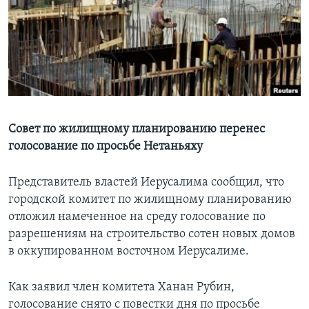
Learning English
СОЦИАЛЬНЫЕ СЕТИ
Языки
Совет по жилищному планированию перенес
голосование по просьбе Нетаньяху
Представитель властей Иерусалима сообщил, что
городской комитет по жилищному планированию
отложил намеченное на среду голосование по
разрешениям на строительство сотен новых домов
в оккупированном восточном Иерусалиме.
Как заявил член комитета Ханан Рубин,
голосование снято с повестки дня по просьбе