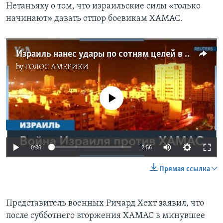
Нетаньяху о том, что израильские силы «только
начинают» давать отпор боевикам ХАМАС.
Израиль нанес удары по сотням целей в секторе Газа
by
ГОЛОС АМЕРИКИ
No media source currently available
0:00
2:56
Прямая ссылка
Представитель военных Ричард Хехт заявил, что
после субботнего вторжения ХАМАС в минувшее