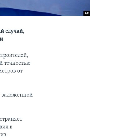
й случай,
ии
троителей,
ой точностью
метров от
ы, заложенной
устраняет
вил в
 из