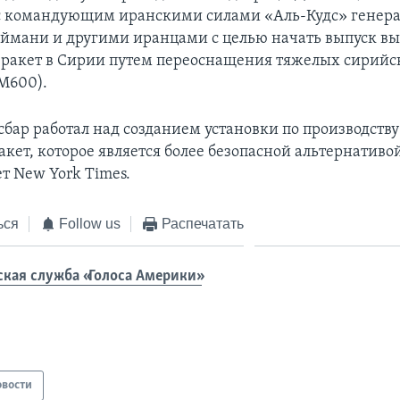
 с командующим иранскими силами «Аль-Кудс» генер
ймани и другими иранцами с целью начать выпуск в
ракет в Сирии путем переоснащения тяжелых сирийс
M600).
сбар работал над созданием установки по производству
ракет, которое является более безопасной альтернатив
т New York Times.
ься
Follow us
Распечатать
ская служба «Голоса Америки»
овости