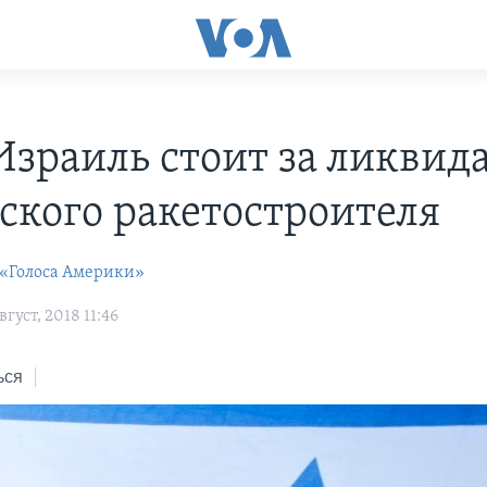
Израиль стоит за ликвид
ского ракетостроителя
 «Голоса Америки»
густ, 2018 11:46
ься