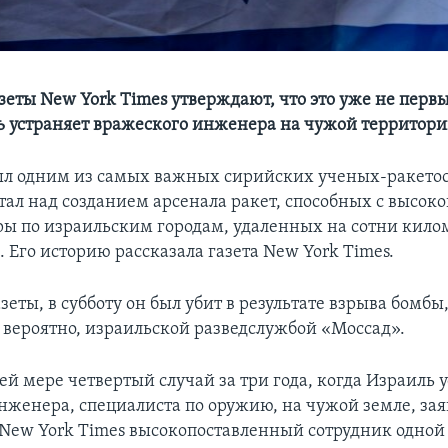
зеты New York Times утверждают, что это уже не первы
ь устраняет вражеского инженера на чужой территор
ыл одним из самых важных сирийских ученых-ракетос
тал над созданием арсенала ракет, способных с высок
ры по израильским городам, удаленных на сотни кило
. Его историю рассказала газета New York Times.
еты, в субботу он был убит в результате взрыва бомб
, вероятно, израильской разведслужбой «Моссад».
й мере четвертый случай за три года, когда Израиль 
нженера, специалиста по оружию, на чужой земле, зая
New York Times высокопоставленный сотрудник одной