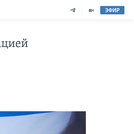
ЭФИР
ацией