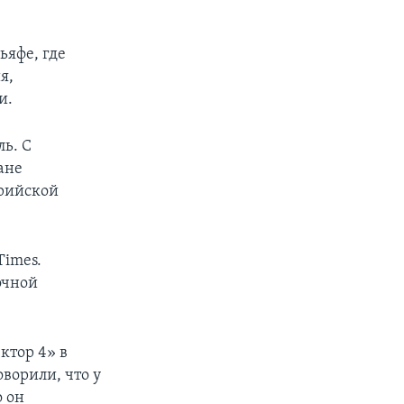
ьяфе, где
я,
и.
ь. С
ане
ирийской
Times.
очной
ктор 4» в
ворили, что у
о он