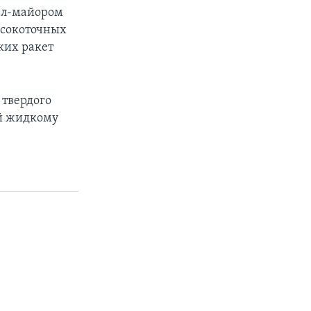
ал-майором
ысокоточных
ких ракет
 твердого
ой жидкому