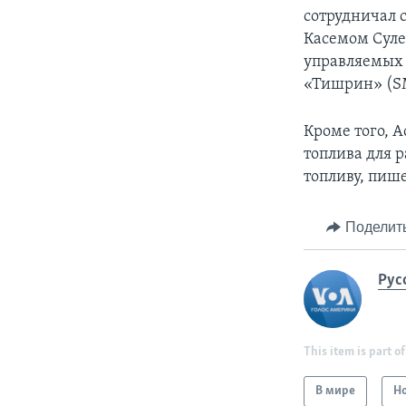
сотрудничал
Касемом Суле
управляемых 
«Тишрин» (S
Кроме того, А
топлива для 
топливу, пише
Поделит
Рус
This item is part of
В мире
Н