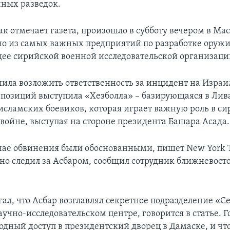
ных разведок.
к отмечает газета, произошло в субботу вечером в Мас
но из самых важных предприятий по разработке оружи
е сирийской военной исследовательской организаци
ила возложить ответственность за инцидент на Израил
позиций выступила «Хезболла» – базирующаяся в Лив
исламских боевиков, которая играет важную роль в с
войне, выступая на стороне президента Башара Асада.
чае обвинения были обоснованными, пишет New York 
но следил за Асбаром, сообщил сотрудник ближневост
ал, что Асбар возглавлял секретное подразделение «Се
чно-исследовательском центре, говорится в статье. Го
одный доступ в президентский дворец в Дамаске, и чт