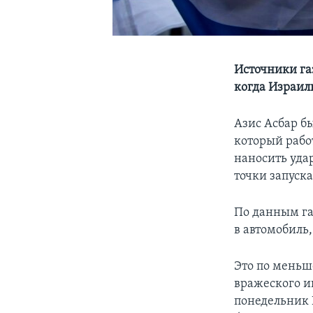
Источники га
когда Израил
Азис Асбар б
который рабо
наносить уда
точки запуска
По данным газ
в автомобиль
Это по меньше
вражеского и
понедельник 