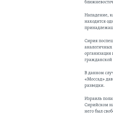
ближневосточ
Нападение, ка
находится од
принадлежаще
Сирия поспеш
аналогичных 
организация 
гражданской 
В данном слу
«Моссад» дав
разведки.
Израиль полаг
Сирийском нау
него был своб