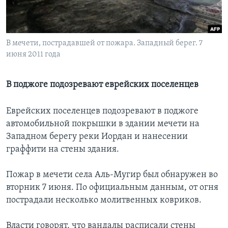
Learning English
В мечети, пострадавшей от пожара. Западный берег. 7
СОЦИАЛЬНЫЕ СЕТИ
июня 2011 года
В поджоге подозревают еврейских поселенцев
Языки
Еврейских поселенцев подозревают в поджоге
автомобильной покрышки в здании мечети на
Западном берегу реки Иордан и нанесении
граффити на стены здания.
Пожар в мечети села Аль-Мугир был обнаружен во
вторник 7 июня. По официальным данным, от огня
пострадали несколько молитвенных ковриков.
Власти говорят, что вандалы расписали стены