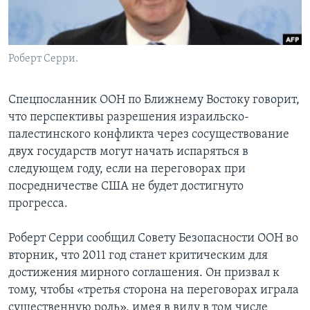
Learning English
Роберт Серри.
СОЦИАЛЬНЫЕ СЕТИ
Спецпосланник ООН по Ближнему Востоку говорит,
что перспективы разрешения израильско-
Языки
палестинского конфликта через сосуществование
двух государств могут начать испаряться в
следующем году, если на переговорах при
посредничестве США не будет достигнуто
прогресса.
Роберт Серри сообщил Совету Безопасности ООН во
вторник, что 2011 год станет критическим для
достижения мирного соглашения. Он призвал к
тому, чтобы «третья сторона на переговорах играла
существенную роль», имея в виду в том числе