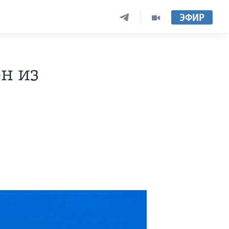
ЭФИР
н из