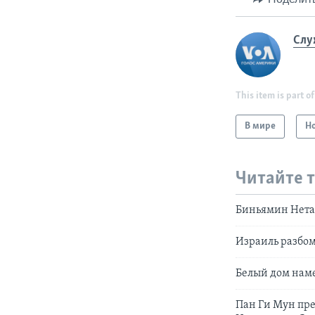
Слу
This item is part of
В мире
Н
Читайте 
Биньямин Нетан
Израиль разбом
Белый дом наме
Пан Ги Мун пр