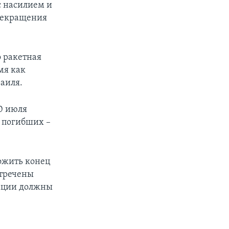
с насилием и
прекращения
о ракетная
мя как
аиля.
0 июля
ь погибших –
ожить конец
стречены
зации должны