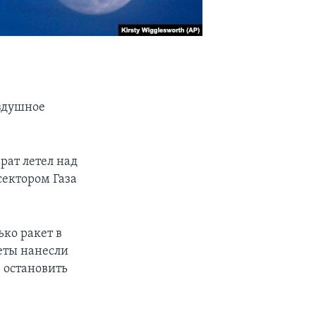
оздушное
рат летел над
сектором Газа
ко ракет в
леты нанесли
 остановить