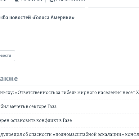
жба новостей «Голоса Америки»
овости
также
ьяху: «Ответственность за гибель мирного населения несет
бил мечеть в секторе Газа
рен остановить конфликт в Газе
едупредил об опасности «полномасштабной эскалации» конф