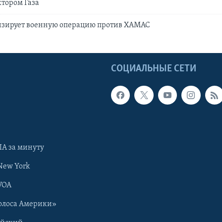
тором Газа
изирует военную операцию против ХАМАС
Ы
СОЦИАЛЬНЫЕ СЕТИ
А за минуту
New York
VOA
олоса Америки»