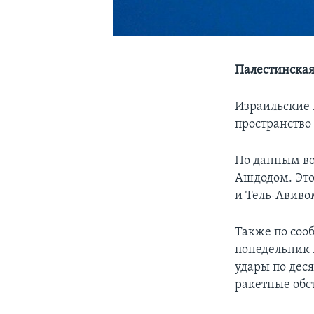
Палестинская
Израильские 
пространство
По данным во
Ашдодом. Это
и Тель-Авивом
Также по соо
понедельник 
удары по дес
ракетные обс