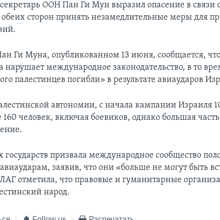
секретарь ООН Пан Ги Мун выразил опасение в связи 
т обеих сторон принять незамедлительные меры для 
вий.
Пан Ги Муна, опубликованном 13 июня, сообщается, чт
 нарушает международное законодательство, в то вре
го палестинцев погибли» в результате авиаударов Изр
лестинской автономии, с начала кампании Израиля 1
 160 человек, включая боевиков, однако большая част
ение.
х государств призвала международное сообщество пол
авиаударам, заявив, что они «больше не могут быть в
ЛАГ отметила, что правовые и гуманитарные органи
естинский народ.
ься
Follow us
Распечатать