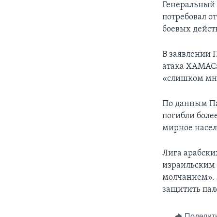
Генеральный 
потребовал о
боевых дейст
В заявлении 
атака ХАМАСа
«слишком мно
По данным Па
погибли более
мирное насел
Лига арабски
израильским 
молчанием». 
защитить пал
Поделит