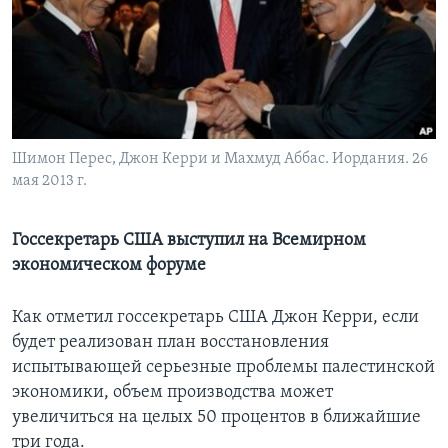
Learning English
СОЦИАЛЬНЫЕ СЕТИ
Шимон Перес, Джон Керри и Махмуд Аббас. Иордания. 26
мая 2013 г.
Языки
Госсекретарь США выступил на Всемирном
экономическом форуме
Как отметил госсекретарь США Джон Керри, если
будет реализован план восстановления
испытывающей серьезные проблемы палестинской
экономики, объем производства может
увеличиться на целых 50 процентов в ближайшие
три года.