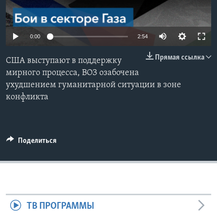
Learning English
0:00
2:54
СОЦИАЛЬНЫЕ СЕТИ
Прямая ссылка
США выступают в поддержку
мирного процесса, ВОЗ озабочена
ухудшением гуманитарной ситуации в зоне
Языки
конфликта
Поделиться
ТВ ПРОГРАММЫ