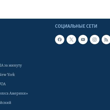
Ы
СОЦИАЛЬНЫЕ СЕТИ
А за минуту
New York
VOA
олоса Америки»
ийский