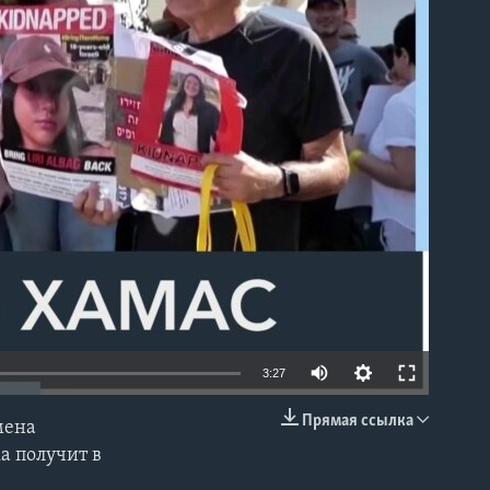
able
3:27
Прямая ссылка
мена
EMBED
а получит в