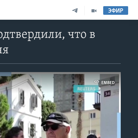
ЭФИР
дтвердили, что в
ня
EMBED