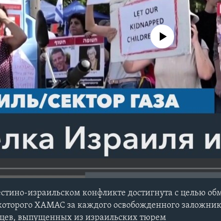
No media source currently avail
естино-израильском конфликте достигнута с целью об
которого ХАМАС за каждого освобожденного заложник
нцев, выпущенных из израильских тюрем