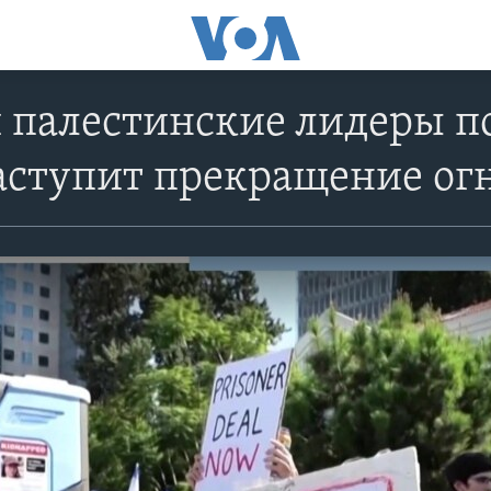
 палестинские лидеры по
аступит прекращение ог