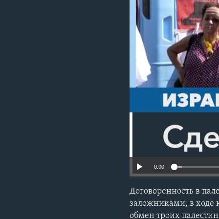
0:00
Договоренность в пал
заложниками, в ходе 
обмен троих палести