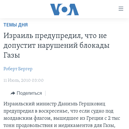
Линки
доступности
Перейти
ТЕМЫ ДНЯ
на
ГЛАВНОЕ
Израиль предупредил, что не
основной
ПРОГРАММЫ
контент
допустит нарушений блокады
ПРОЕКТЫ
Перейти
АМЕРИКА
Газы
к
ЭКСПЕРТИЗА
НОВОСТИ ЗА МИНУТУ
УЧИМ АНГЛИЙСКИЙ
основной
Роберт Бергер
ИНТЕРВЬЮ
ИТОГИ
НАША АМЕРИКАНСКАЯ ИСТОРИЯ
навигации
Перейти
11 Июль, 2010 03:00
ФАКТЫ ПРОТИВ ФЕЙКОВ
ПОЧЕМУ ЭТО ВАЖНО?
А КАК В АМЕРИКЕ?
в
ЗА СВОБОДУ ПРЕССЫ
Поделиться
ДИСКУССИЯ VOA
АРТЕФАКТЫ
поиск
УЧИМ АНГЛИЙСКИЙ
ДЕТАЛИ
АМЕРИКАНСКИЕ ГОРОДКИ
Израильский министр Даниэль Гершковиц
предупредил в воскресенье, что если судно под
ВИДЕО
НЬЮ-ЙОРК NEW YORK
ТЕСТЫ
молдавским флагом, вышедшее из Греции с 2 тыс
ПОДПИСКА НА НОВОСТИ
АМЕРИКА. БОЛЬШОЕ ПУТЕШЕСТВИЕ
тонн продовольствия и медикаментов для Газы,