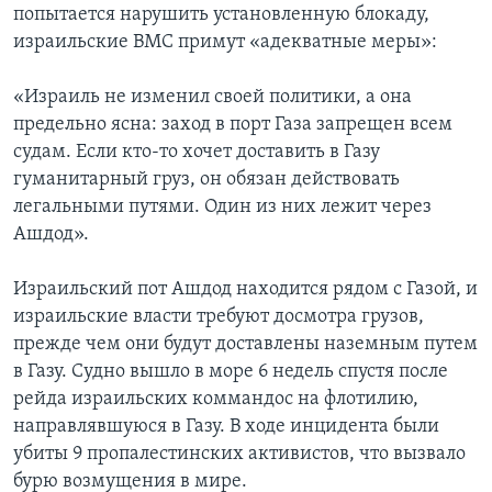
попытается нарушить установленную блокаду,
Learning English
израильские ВМС примут «адекватные меры»:
«Израиль не изменил своей политики, а она
СОЦИАЛЬНЫЕ СЕТИ
предельно ясна: заход в порт Газа запрещен всем
судам. Если кто-то хочет доставить в Газу
гуманитарный груз, он обязан действовать
Языки
легальными путями. Один из них лежит через
Ашдод».
Израильский пот Ашдод находится рядом с Газой, и
израильские власти требуют досмотра грузов,
прежде чем они будут доставлены наземным путем
в Газу. Судно вышло в море 6 недель спустя после
рейда израильских коммандос на флотилию,
направлявшуюся в Газу. В ходе инцидента были
убиты 9 пропалестинских активистов, что вызвало
бурю возмущения в мире.