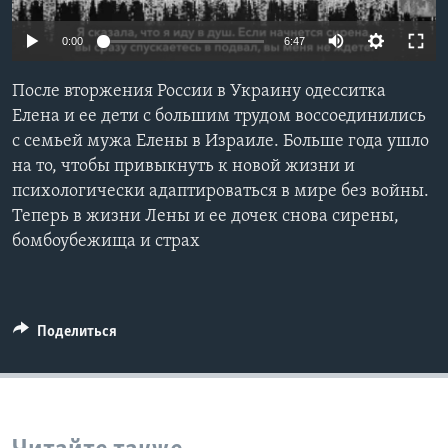
Learning English
0:00
6:47
СОЦИАЛЬНЫЕ СЕТИ
После вторжения России в Украину одесситка
Елена и ее дети с большим трудом воссоединились
с семьей мужа Елены в Израиле. Больше года ушло
на то, чтобы привыкнуть к новой жизни и
Языки
психологически адаптироваться в мире без войны.
Теперь в жизни Лены и ее дочек снова сирены,
бомбоубежища и страх
Поделиться