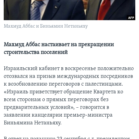
Learning English
Махмуд Аббас и Биньямин Нетаньяху
СОЦИАЛЬНЫЕ СЕТИ
Махмуд Аббас настаивает на прекращении
строительства поселений
Языки
Израильский кабинет в воскресенье положительно
отозвался на призыв международных посредников
к возобновлению переговоров с палестинцами.
«Израиль приветствует обращение Квартета ко
всем сторонам о прямых переговорах без
предварительных условий», – говорится в
заявлении канцелярии премьер-министра
Биньямина Нетаньяху.